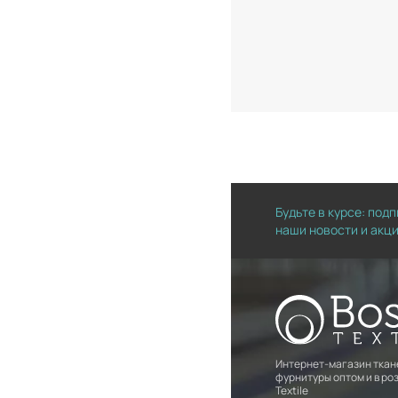
Будьте в курсе: под
наши новости и акц
Интернет-магазин ткан
фурнитуры оптом и в роз
Textile