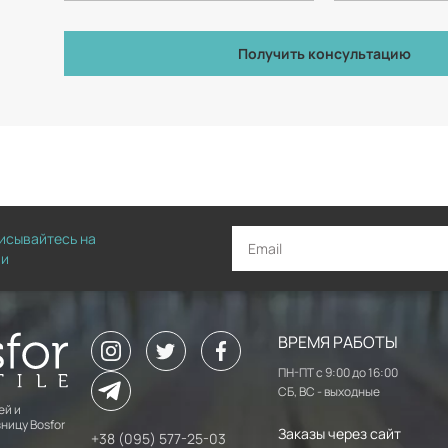
Получить консультацию
писывайтесь на
ии
ВРЕМЯ РАБОТЫ
ПН-ПТ с 9:00 до 16:00
СБ, ВС - выходные
ей и
ницу Bosfor
Заказы через сайт
+38 (095) 577-25-03