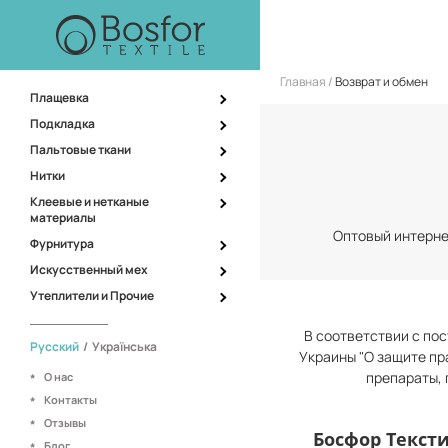
Главная
Возврат и обмен
Плащевка
Подкладка
Пальтовые ткани
Нитки
Клеевые и нетканые
материалы
Оптовый интернет
Фурнитура
Искусственный мех
Утеплители и Прочие
В соответствии c по
Русский
/
Українська
Украины "О защите пр
препараты, 
О нас
Контакты
Отзывы
Босфор Текст
Блог