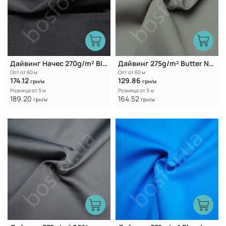
Дайвинг Начес 270g/m² Black
Дайвинг 275g/m² Butter Nut
Опт от 60 м
Опт от 60 м
174.12
129.86
грн/м
грн/м
Розница от 3 м
Розница от 3 м
189.20
164.52
грн/м
грн/м