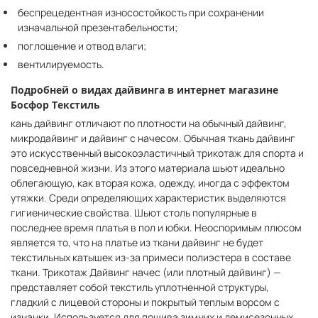
беспрецедентная износостойкость при сохранении
изначальной презентабельности;
поглощение и отвод влаги;
вентилируемость.
Подробней о видах дайвинга в интернет магазине
Босфор Текстиль
кань дайвинг отличают по плотности на обычный дайвинг,
микродайвинг и дайвинг с начесом. Обычная ткань дайвинг
это искусственный высокоэластичный трикотаж для спорта и
повседневной жизни. Из этого материала шьют идеально
облегающую, как вторая кожа, одежду, иногда с эффектом
утяжки. Среди определяющих характеристик выделяются
гигиенические свойства. Шьют столь популярные в
последнее время платья в пол и юбки. Неоспоримым плюсом
является то, что на платье из ткани дайвинг не будет
текстильных катышек из-за примеси полиэстера в составе
ткани. Трикотаж Дайвинг начес (или плотный дайвинг) —
представляет собой текстиль уплотненной структуры,
гладкий с лицевой стороны и покрытый теплым ворсом с
изнанки. Используется для пошива зимних и демисезонных