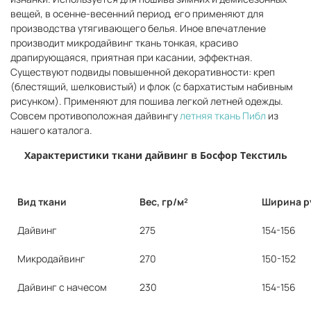
вещей, в осенне-весенний период, его применяют для
производства утягивающего белья. Иное впечатление
производит микродайвинг ткань тонкая, красиво
драпирующаяся, приятная при касании, эффектная.
Существуют подвиды повышенной декоративности: креп
(блестящий, шелковистый) и флок (с бархатистым набивным
рисунком). Применяют для пошива легкой летней одежды.
Совсем противоположная дайвингу
летняя ткань Пибл
из
нашего каталога.
Характеристики ткани дайвинг в Босфор Текстиль
Вид ткани
Вес, гр/м²
Ширина р
Дайвинг
275
154-156
Микродайвинг
270
150-152
Дайвинг с начесом
230
154-156