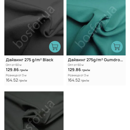
Дайвинг 275 g/m² Black
Дайвинг 275g/m² Gumdrop Green
Опт от 60 м
Опт от 60 м
129.86
129.86
грн/м
грн/м
Розница от 3 м
Розница от 3 м
164.52
164.52
грн/м
грн/м