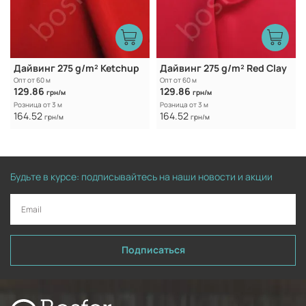
Дайвинг 275 g/m² Ketchup
Дайвинг 275 g/m² Red Clay
Опт от 60 м
Опт от 60 м
129.86
129.86
грн/м
грн/м
Розница от 3 м
Розница от 3 м
164.52
164.52
грн/м
грн/м
Будьте в курсе: подписывайтесь на наши новости и акции
Подписаться