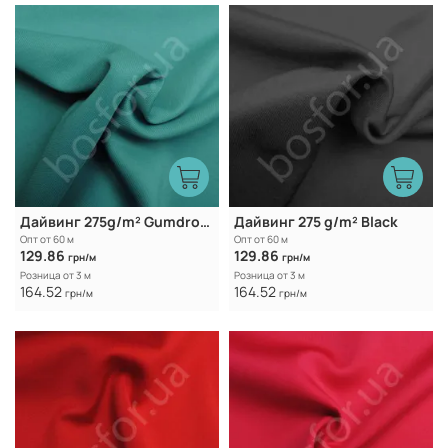
Дайвинг 275g/m² Gumdrop Green
Дайвинг 275 g/m² Black
Опт от 60 м
Опт от 60 м
129.86
129.86
грн/м
грн/м
Розница от 3 м
Розница от 3 м
164.52
164.52
грн/м
грн/м