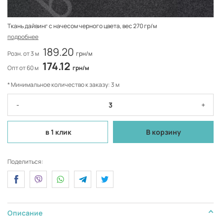
Ткань дайвинг с начесом черного цвета, вес 270 гр/м
подробнее
189.20
Розн. от 3 м
грн/м
174.12
Опт от 60 м
грн/м
* Минимальное количество к заказу: 3 м
-
+
в 1 клик
В корзину
Поделиться:
Описание