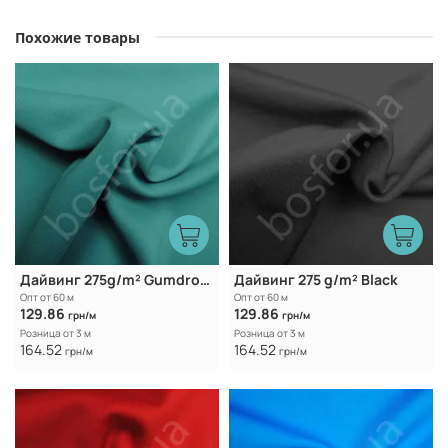
Похожие товары
Дайвинг 275g/m² Gumdrop Green
Дайвинг 275 g/m² Black
Опт от 60 м
Опт от 60 м
129.86
129.86
грн/м
грн/м
Розница от 3 м
Розница от 3 м
164.52
164.52
грн/м
грн/м