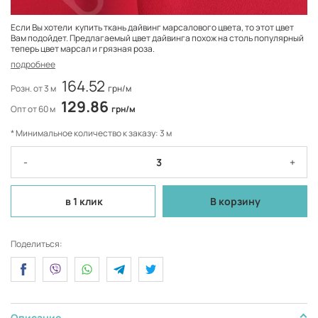
Если Вы хотели купить ткань дайвинг марсалового цвета, то этот цвет
Вам подойдет. Предлагаемый цвет дайвинга похож на столь популярный
теперь цвет марсал и грязная роза.
подробнее
164.52
Розн. от 3 м
грн/м
129.86
Опт от 60 м
грн/м
* Минимальное количество к заказу: 3 м
-
+
в 1 клик
В корзину
Поделиться:
Описание