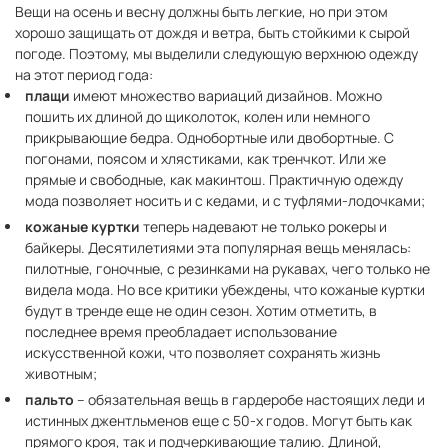
Вещи на осень и весну должны быть легкие, но при этом
хорошо защищать от дождя и ветра, быть стойкими к сырой
погоде. Поэтому, мы выделили следующую верхнюю одежду
на этот период года:
плащи
имеют множество вариаций дизайнов. Можно
пошить их длиной до щиколоток, колен или немного
прикрывающие бедра. Однобортные или двобортные. С
погонами, поясом и хлястиками, как тренчкот. Или же
прямые и свободные, как макинтош. Практичную одежду
мода позволяет носить и с кедами, и с туфлями-лодочками;
кожаные куртки
теперь надевают не только рокеры и
байкеры. Десятилетиями эта популярная вещь менялась:
пилотные, гоночные, с резинками на рукавах, чего только не
видела мода. Но все критики убеждены, что кожаные куртки
будут в тренде еще не один сезон. Хотим отметить, в
последнее время преобладает использование
искусственной кожи, что позволяет сохранять жизнь
животным;
пальто
– обязательная вещь в гардеробе настоящих леди и
истинных джентльменов еще с 50-х годов. Могут быть как
прямого кроя, так и подчеркивающие талию. Длиной,