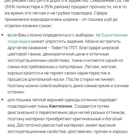
рисунками смотрится дорого и эффектно. Смешанный состав
(65% полиэстера и 35% района) придают прочности, но в то
же время это легкая и не грубая подкладка. Сфера
применения жаккарда очень широка – от пошива шуб до
отделки изнанки сумок;
если Вам сложно определиться с выбором, то
Однотонная
подкладка
может упростить задание. Можно встретить
другое ее название – Тафетта 170Т. Благодаря широкой
цветовой гамме, демократичной цене и отличным
эксплуатационным свойствам, ткань считается одной из
самых востребованных и популярных. Легкая, мягкая,
хорошо кроится и не теряет своих характеристик в
процессе длительной носки. После стирки не линяет,
поэтому можно смело выбирать даже самые яркие и сочные
оттенки;
для пошива теплой верхней одежды отлично подойдет
подкладочная ткань
Кантионик
. Создается путем
диагонального переплетения двух нитей разных оттенков,
поэтому материал приобретает оригинальный и богатый
вид. Достаточно увесистый материал, имеет высокие
эксплуатационные свойства: долговечен, прочен и хорошо