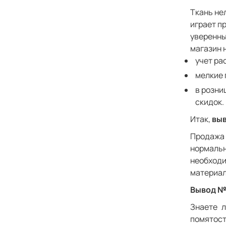
Ткань не
играет п
уверенны
магазин 
учет ра
мелкие 
в розни
скидок.
Итак,
выв
Продажа
нормаль
необходи
материал
Вывод №
Знаете л
помятос