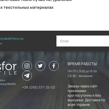
ых текстильных материалах
писывайтесь на
ии
ВРЕМЯ РАБОТЫ
ПН-ПТ с 9:00 до 16:00
СБ, ВС - выходные
ей и
ницу Bosfor
Заказы через сайт
+38 (095) 577-25-03
принимаем
круглосуточно и без
выходных. Доставка по
всей Украине