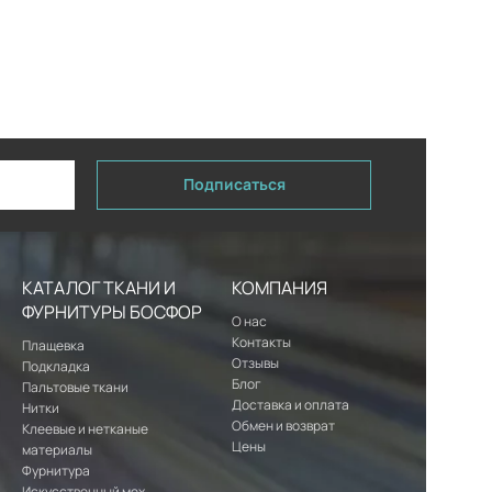
Подписаться
КАТАЛОГ ТКАНИ И
КОМПАНИЯ
ФУРНИТУРЫ БОСФОР
О нас
Контакты
Плащевка
Отзывы
Подкладка
Блог
Пальтовые ткани
Доставка и оплата
Нитки
Обмен и возврат
Клеевые и нетканые
Цены
материалы
Фурнитура
Искусственный мех