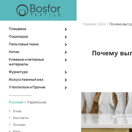
Главная
Блог
Почему выгод
Плащевка
Подкладка
Пальтовые ткани
Почему выг
Нитки
Клеевые и нетканые
материалы
Фурнитура
Искусственный мех
Утеплители и Прочие
Русский
/
Українська
О нас
Контакты
Отзывы
Блог