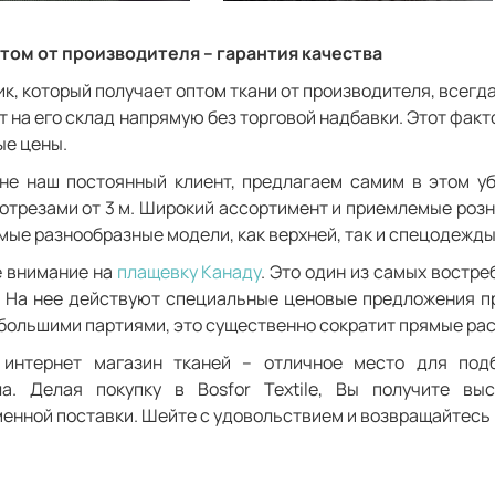
том от производителя – гарантия качества
к, который получает оптом ткани от производителя, всегд
т на его склад напрямую без торговой надбавки. Этот фак
е цены.
не наш постоянный клиент, предлагаем самим в этом уб
отрезами от 3 м. Широкий ассортимент и приемлемые роз
мые разнообразные модели, как верхней, так и спецодежды
 внимание на
плащевку Канаду
. Это один из самых востр
. На нее действуют специальные ценовые предложения при
большими партиями, это существенно сократит прямые ра
 интернет магазин тканей – отличное место для подб
ла. Делая покупку в Bosfor Textile, Вы получите вы
енной поставки. Шейте с удовольствием и возвращайтесь 