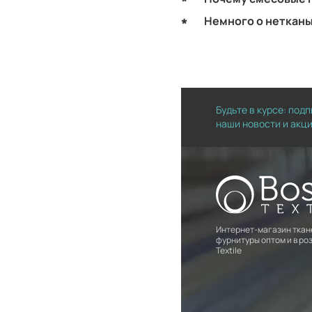
Немного о неткан
Будьте в курсе: под
наши новости и акц
Интернет-магазин ткан
фурнитуры оптом и в роз
Textile