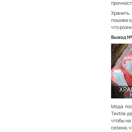
прочность
Хранить 
пошива о
что розн
Вывод №
Мода пос
Textile 
чтобы на
сезона, 