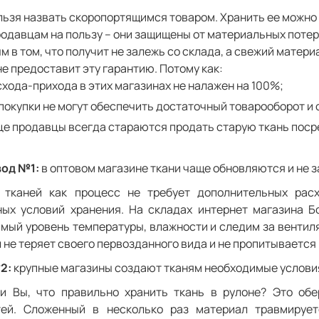
льзя назвать скоропортящимся товаром. Хранить ее можно 
родавцам на пользу – они защищены от материальных потер
м в том, что получит не залежь со склада, а свежий матери
не предоставит эту гарантию. Потому как:
схода-прихода в этих магазинах не налажен на 100%;
покупки не могут обеспечить достаточный товарооборот и
це продавцы всегда стараются продать старую ткань поср
од №1:
в оптовом магазине ткани чаще обновляются и не 
 тканей как процесс не требует дополнительных расх
ных условий хранения. На складах интернет магазина 
мый уровень температуры, влажности и следим за вентиляц
 не теряет своего первозданного вида и не пропитывается
2:
крупные магазины создают тканям необходимые услови
и Вы, что правильно хранить ткань в рулоне? Это обе
тей. Сложенный в несколько раз материал травмирует