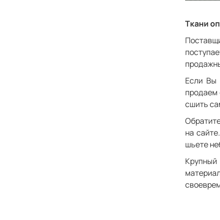
Ткани оп
Поставщи
поступае
продажны
Если Вы 
продаем 
сшить са
Обратите
на сайте
шьете не
Крупный
материа
своеврем