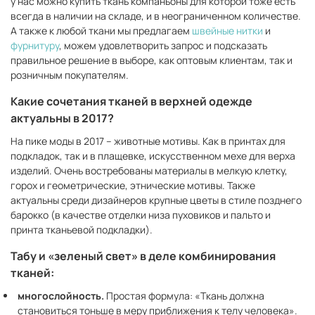
у нас можно купить ткань компаньоны для которой тоже есть
всегда в наличии на складе, и в неограниченном количестве.
А также к любой ткани мы предлагаем
швейные нитки
и
фурнитуру
, можем удовлетворить запрос и подсказать
правильное решение в выборе, как оптовым клиентам, так и
розничным покупателям.
Какие сочетания тканей в верхней одежде
актуальны в 2017?
На пике моды в 2017 – животные мотивы. Как в принтах для
подкладок, так и в плащевке, искусственном мехе для верха
изделий. Очень востребованы материалы в мелкую клетку,
горох и геометрические, этнические мотивы. Также
актуальны среди дизайнеров крупные цветы в стиле позднего
барокко (в качестве отделки низа пуховиков и пальто и
принта тканьевой подкладки).
Табу и «зеленый свет» в деле комбинирования
тканей:
многослойность.
Простая формула: «Ткань должна
становиться тоньше в меру приближения к телу человека».