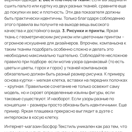
сшить пальто или куртку из двух разных тканей, сравните еще
до покупки их вес и плотность. Эти два показателя должны
быть практически идентичны. Только благодаря соблюдению
этого правила вы получите на выходе вещь высокого
качества и достойного вида.
3. Рисунки и принты.
Яркая
ткань с геометрическим рисунком или цветочным принтом –
огромное искушение для дизайнеров. Впрочем, компаньона к
таким тканям подобрать особенно сложно и делать это
необходимо максимально тщательно. Соблюдайте несложное
правило при подборе: если мотив узора одинаковый (то есть
цветы и цветы, горох и горох) у тканей компаньонов
обязательно должен быть разный размер рисунка. К примеру,
основа куртки – мелкая клетка, вставки на передних полочках
– крупная. Правильное сочетание не только освежит саму
модель, но и скроет определенные изъяны фигуры, если
таковые существуют. И наоборот. Если узоры разные по
концепции – размеры просто обязаны быть идентичными. Еще
пример. Яркая плащевка прекрасно выглядит в дуэте с
интерлоком в косую клетку.
Интернет-магазин Босфор Текстиль уникален как раз тем, что