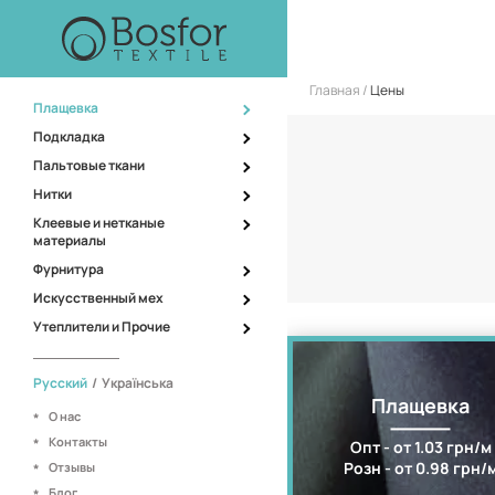
Главная
Цены
Плащевка
Подкладка
Пальтовые ткани
Нитки
Клеевые и нетканые
материалы
Фурнитура
Искусственный мех
Утеплители и Прочие
Русский
/
Українська
Плащевка
О нас
Контакты
Опт - от 1.03 грн/м
Розн - от 0.98 грн/
Отзывы
Блог