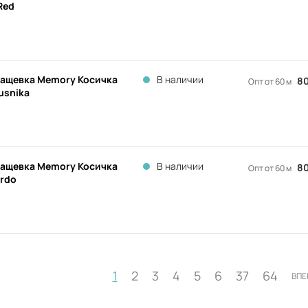
Red
ащевка Memory Косичка
В наличии
80
Опт от 60 м
usnika
ащевка Memory Косичка
В наличии
80
Опт от 60 м
rdo
1
2
3
4
5
6
37
64
ВПЕ