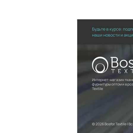
Будьте в курсе: под
наши новости и акц
Интернет-магазин ткан
фурнитуры оптом и в роз
Textile
© 2026 Bosfor Textile |