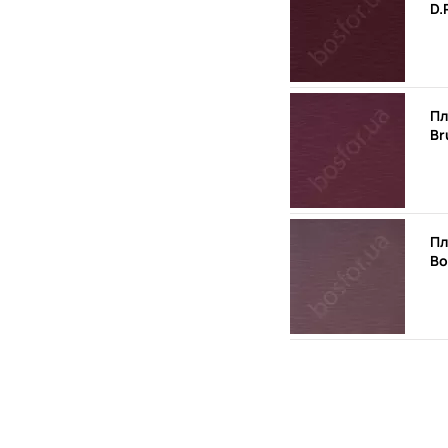
D.
Пл
Br
Пл
Bo