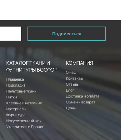
Подписаться
КАТАЛОГ ТКАНИ И
КОМПАНИЯ
ФУРНИТУРЫ БОСФОР
О нас
Контакты
Плащевка
Отзывы
Подкладка
Блог
Пальтовые ткани
Доставка и оплата
Нитки
Обмен и возврат
Клеевые и нетканые
Цены
материалы
Фурнитура
Искусственный мех
Утеплители и Прочие