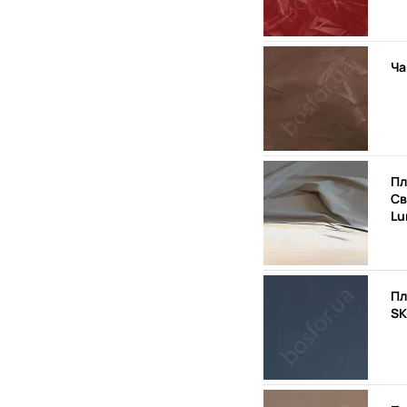
Ча
Пл
Св
Lu
Пл
SK