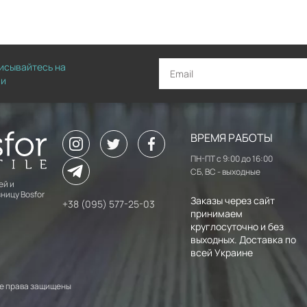
писывайтесь на
ии
ВРЕМЯ РАБОТЫ
ПН-ПТ с 9:00 до 16:00
СБ, ВС - выходные
ей и
ницу Bosfor
Заказы через сайт
+38 (095) 577-25-03
принимаем
круглосуточно и без
выходных. Доставка по
всей Украине
 Все права защищены