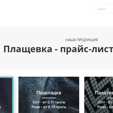
НАША ПРОДУКЦИЯ
Плащевка - прайс-лис
Подкладка
Пальто
Опт - от 0.71 грн/м
Опт - от
м
Розн - от 0.73 грн/м
Розн - от