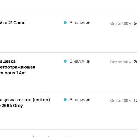
йка 21 Camel
В наличии
5
Опт от 100 м
ащевка
В наличии
2
Опт от 100 м
етоотражающая
minous 1.4m
ащевка коттон (cotton)
В наличии
1
Опт от 100 м
-2684 Grey