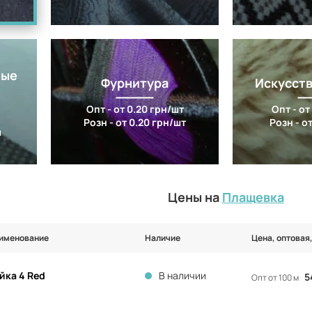
ные
Фурнитура
Искусст
Опт - от 0.20 грн/шт
Опт - от
Розн - от 0.20 грн/шт
Розн - от
м
Цены на
Плащевка
именование
Наличие
Цена, оптовая,
йка 4 Red
В наличии
5
Опт от 100 м