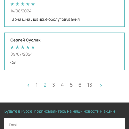
14/08/2024
Гарна ціна , швидке обслуговування
Сергей Суслик
09/07/2024
Ок!
1
2
3
4
5
6
13
<
>
Будьте в курсе: подписывайтесь на наши новости и акции