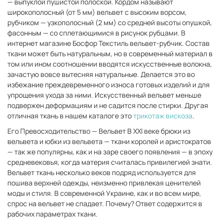
— выпуклой пушистой полоской. Кордом называют
широкополосный (от 5 мм) вельвет с высоким ворсом,
рубчиком — узкополосный (2 мм) со средней высоты опушкой,
фасонным — со сплетающимися в рисунок рубцами. В
интернет магазине Босфор Текстиль вельвет-рубчик. Состав
ткани может быть натуральным, но в современный материал в
том или ином соотношении вводятся искусственные волокна,
зачастую вовсе вытесняя натуральные. Делается это во
избежание преждевременного износа готовых изделий и для
упрощения ухода за ними. Искусственный вельвет меньше
подвержен деформациям и не садится после стирки. Другая
отличная ткань в нашем каталоге это
трикотаж вискоза
.
Его Превосходительство — Вельвет В XXI веке брюки из
вельвета и юбки из вельвета — ткани королей и аристократов
— так же популярны, как и на заре своего появления — в эпоху
средневековья, когда материя считалась привилегией знати.
Вельвет ткань несколько веков подряд используется для
пошива верхней одежды, неизменно привлекая ценителей
моды и стиля. В современной Украине, как и во всем мире,
спрос на вельвет не спадает. Почему? Ответ содержится в
рабочих параметрах ткани.