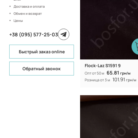
154 (153) см
Ширина рулона:
Доставка и оплата
Обмен и возврат
Цены
+38 (095) 577-25-03
Быстрый заказ online
Flock-Laz S1591 9
Обратный звонок
65.81
Опт от 50 м
грн/м
101.91
Розница от 3 м
грн/м
Китай
Производитель:
312 гр/м
Вес:
154 (153) см
Ширина рулона: