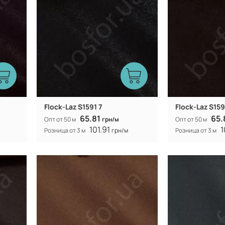
154 (153) см
Ширина рулона:
Ширина рулона:
Flock-Laz S1591 7
Flock-Laz S159
65.81
65.
Опт от 50 м
грн/м
Опт от 50 м
101.91
1
Розница от 3 м
грн/м
Розница от 3 м
Китай
Производитель:
Производитель:
312 гр/м
Вес:
Вес:
154 (153) см
Ширина рулона:
Ширина рулона: