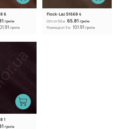
68 6
Flock-Laz S1668 4
81
65.81
грн/м
Опт от 50 м
грн/м
01.91
101.91
грн/м
Розница от 3 м
грн/м
Китай
312 гр/м
154 (153) см
8 1
81
грн/м