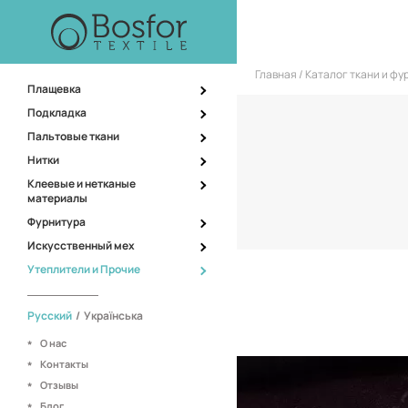
Главная
Каталог ткани и ф
Плащевка
Подкладка
Пальтовые ткани
Нитки
Клеевые и нетканые
материалы
Фурнитура
Искусственный мех
Утеплители и Прочие
Русский
/
Українська
О нас
Контакты
Китай
Производитель:
Отзывы
312 гр/м
Вес:
Блог