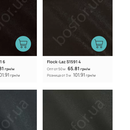
154 (153) см
154 (153) см
Ширина рулона:
1 6
Flock-Laz S1591 4
81
65.81
грн/м
Опт от 50 м
грн/м
01.91
101.91
грн/м
Розница от 3 м
грн/м
Китай
Китай
Производитель:
312 гр/м
312 гр/м
Вес:
154 (153) см
154 (153) см
Ширина рулона: