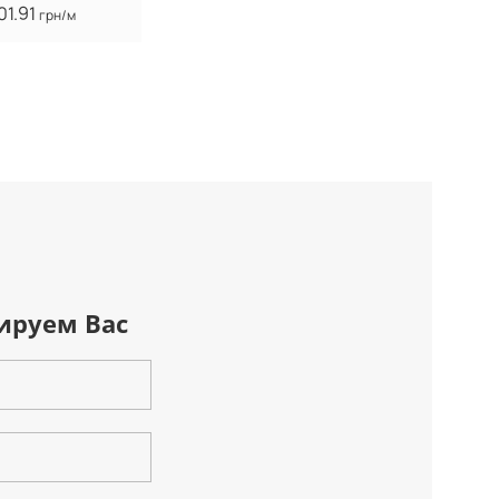
01.91
грн/м
ируем Вас