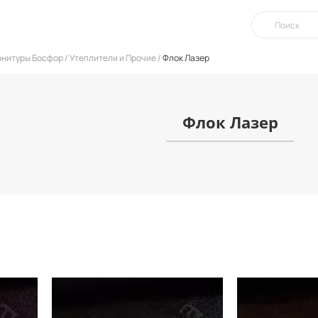
урнитуры Босфор
Утеплители и Прочие
Флок Лазер
Флок Лазер
Китай
Производитель:
Производитель:
312 гр/м
Вес:
Вес: