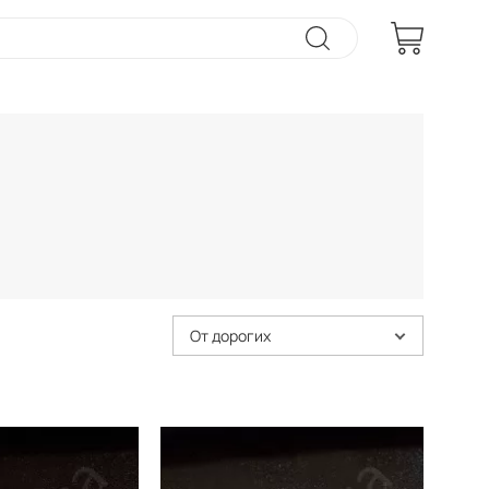
От дорогих
Китай
Китай
Производитель:
312 гр/м
312 гр/м
Вес: