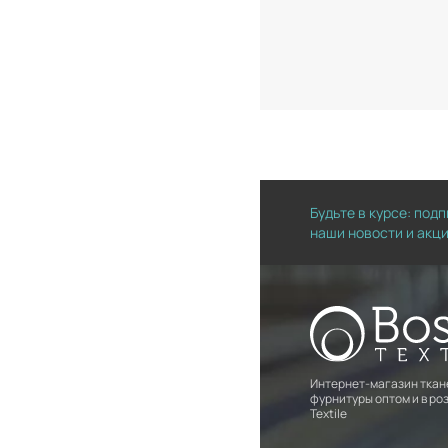
Будьте в курсе: под
наши новости и акц
Интернет-магазин ткан
фурнитуры оптом и в роз
Textile