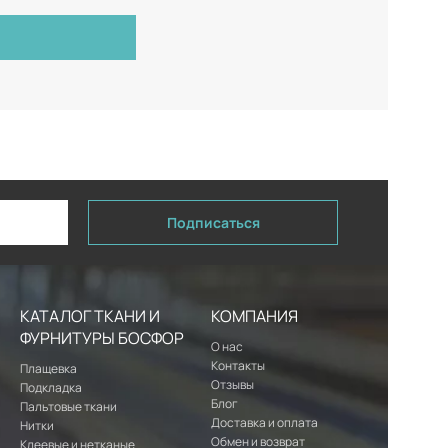
Подписаться
КАТАЛОГ ТКАНИ И
КОМПАНИЯ
ФУРНИТУРЫ БОСФОР
О нас
Контакты
Плащевка
Отзывы
Подкладка
Блог
Пальтовые ткани
Доставка и оплата
Нитки
Обмен и возврат
Клеевые и нетканые