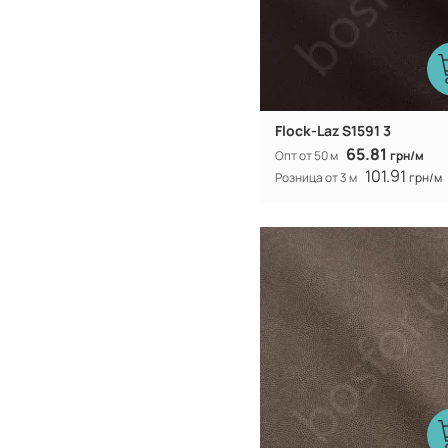
Flock-Laz S1591 3
65.81
Опт от 50 м
грн/м
101.91
Розница от 3 м
грн/м
Китай
Производитель:
312 гр/м
Вес:
154 (153) см
Ширина рулона: