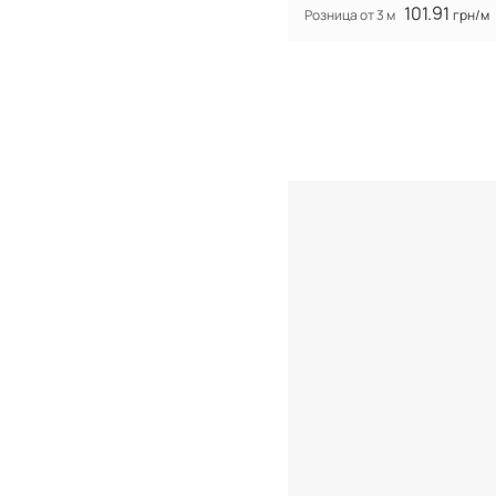
101.91
Розница от 3 м
грн/м