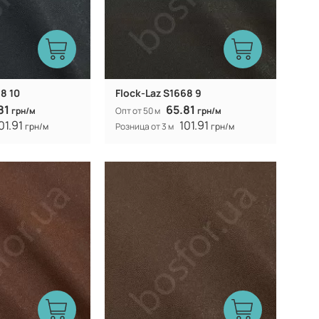
8 10
Flock-Laz S1668 9
81
65.81
грн/м
Опт от 50 м
грн/м
01.91
101.91
грн/м
Розница от 3 м
грн/м
Китай
Китай
Производитель:
312 гр/м
312 гр/м
Вес:
154 (153) см
154 (153) см
Ширина рулона: