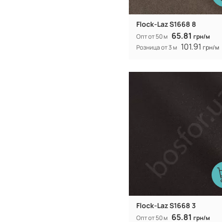
Flock-Laz S1668 8
65.81
Опт от 50 м
грн/м
101.91
Розница от 3 м
грн/м
Китай
Производитель:
312 гр/м
Вес:
154 (153) см
Ширина рулона:
Flock-Laz S1668 3
65.81
Опт от 50 м
грн/м