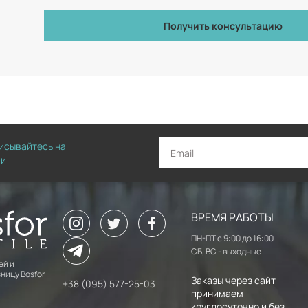
Получить консультацию
писывайтесь на
ии
ВРЕМЯ РАБОТЫ
ПН-ПТ с 9:00 до 16:00
СБ, ВС - выходные
ей и
ницу Bosfor
Заказы через сайт
+38 (095) 577-25-03
принимаем
круглосуточно и без