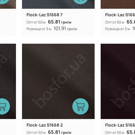
Flock-Laz S1668 7
Flock-Laz S16
65.81
65.
Опт от 50 м
грн/м
Опт от 50 м
101.91
1
Розница от 3 м
грн/м
Розница от 3 м
Китай
Производитель:
Производитель:
312 гр/м
Вес:
Вес:
154 (153) см
Ширина рулона:
Ширина рулона:
Flock-Laz S1668 2
Flock-Laz S166
65.81
65.
Опт от 50 м
грн/м
Опт от 50 м