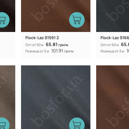
Flock-Laz S1591 2
Flock-Laz S166
65.81
65.
Опт от 50 м
грн/м
Опт от 50 м
101.91
1
Розница от 3 м
грн/м
Розница от 3 м
Китай
Производитель:
Производитель:
312 гр/м
Вес:
Вес:
154 (153) см
Ширина рулона:
Ширина рулона: