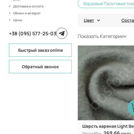
Бордовые Пальтовые тка
Доставка и оплата
Обмен и возврат
Цвет
Соста
Цены
+38 (095) 577-25-03
Показать Категории
Быстрый заказ online
50/50 W/P
Состав:
смешанная
Вид ткани:
Китай
Производитель:
Обратный звонок
615 гр/м
Вес:
155 см
Ширина рулона:
Шерсть вареная Light Be
269.66
Опт от 60 м
грн/м