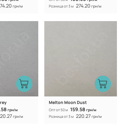
74.20
274.20
грн/м
Розница от 3 м
грн/м
100 P
100 P
Состав:
синтетическая
синтетическая
Вид ткани:
Китай
Китай
Производитель:
575 гр/м
575 гр/м
Вес:
150-154 см
150-154 см
Ширина рулона:
Grey
Melton Moon Dust
.58
159.58
грн/м
Опт от 50 м
грн/м
20.27
220.27
грн/м
Розница от 3 м
грн/м