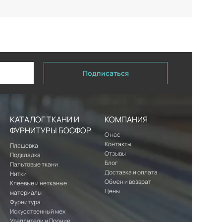
Подписаться
КАТАЛОГ ТКАНИ И
КОМПАНИЯ
ФУРНИТУРЫ БОСФОР
О нас
Контакты
Плащевка
Отзывы
Подкладка
Блог
Пальтовые ткани
Доставка и оплата
Нитки
Обмен и возврат
Клеевые и нетканые
Цены
материалы
Фурнитура
Искусственный мех
Утеплители и Прочие