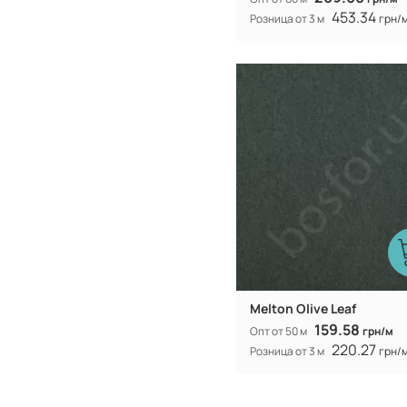
453.34
Розница от 3 м
грн/
100 P
Состав:
синтетическ
Вид ткани:
Китай
Производитель:
575 гр/м
Вес:
150-154 см
Ширина рулона:
Melton Olive Leaf
159.58
Опт от 50 м
грн/м
220.27
Розница от 3 м
грн/