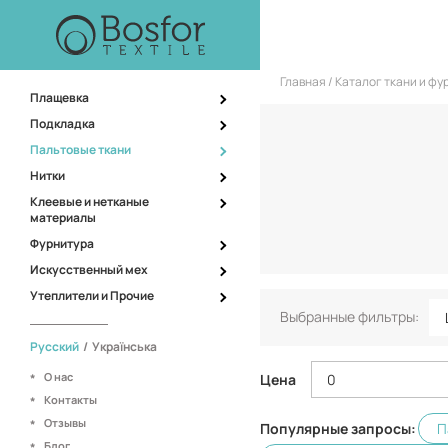
Главная
Каталог ткани и ф
Плащевка
Подкладка
Пальтовые ткани
Нитки
Клеевые и нетканые
материалы
Фурнитура
Искусственный мех
Утеплители и Прочие
Выбранные фильтры:
Русский
/
Українська
О нас
Цена
Контакты
Отзывы
Популярные запросы:
П
Блог