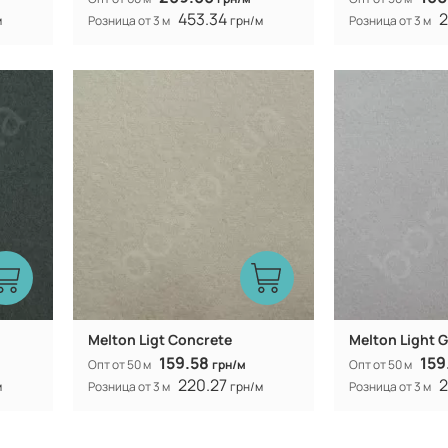
453.34
2
м
Розница от 3 м
грн/м
Розница от 3 м
100 P
Состав:
Состав:
ая
синтетическая
Вид ткани:
Вид ткани:
Китай
Производитель:
Производитель:
575 гр/м
Вес:
Вес:
150-154 см
Ширина рулона:
Ширина рулона:
Melton Ligt Concrete
Melton Light 
159.58
159
Опт от 50 м
грн/м
Опт от 50 м
220.27
2
м
Розница от 3 м
грн/м
Розница от 3 м