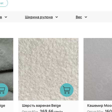
ни
в
Ширина рулона
Вес
50/50 W/P
Состав:
Состав:
смешанная
Вид ткани:
Вид ткани:
Китай
Производитель:
Производитель:
615 гр/м
Вес:
Вес:
155 см
Ширина рулона:
Ширина рулона:
ige
Шерсть вареная Beige
Кашемир Moo
269.66
160
Опт от 60 м
грн/м
Опт от 50 м