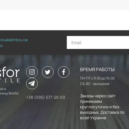
писывайтесь на
ии
ВРЕМЯ РАБОТЫ
ПН-ПТ с 9:00 до 16:00
СБ, ВС - выходные
ей и
ницу Bosfor
Заказы через сайт
+38 (095) 577-25-03
принимаем
круглосуточно и без
выходных. Доставка по
всей Украине