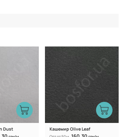
100 P
100 P
Состав:
смешанная
смешанная
Вид ткани:
Китай
Китай
Производитель:
600 гр/м
600 гр/м
Вес:
150 см
150 см
Ширина рулона:
n Dust
Кашемир Olive Leaf
.30
160.30
грн/м
Опт от 50 м
грн/м