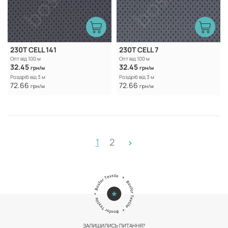
230T CELL 141
230T CELL 7
Опт від 100 м
Опт від 100 м
32.45
32.45
грн/м
грн/м
Роздріб від 3 м
Роздріб від 3 м
72.66
72.66
грн/м
грн/м
1
2
>
ЗАЛИШИЛИСЬ ПИТАННЯ?