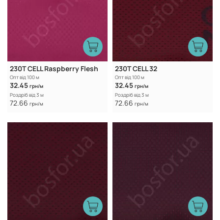
230T CELL Raspberry Flesh
230T CELL 32
Опт від 100 м
Опт від 100 м
32.45
32.45
грн/м
грн/м
Роздріб від 3 м
Роздріб від 3 м
72.66
72.66
грн/м
грн/м