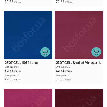
72.66
72.66
грн/м
грн/м
230T CELL 106 1 tone
230T CELL Shallot Vinegar 1 tone
Опт від 100 м
Опт від 100 м
32.45
32.45
грн/м
грн/м
Роздріб від 3 м
Роздріб від 3 м
72.66
72.66
грн/м
грн/м