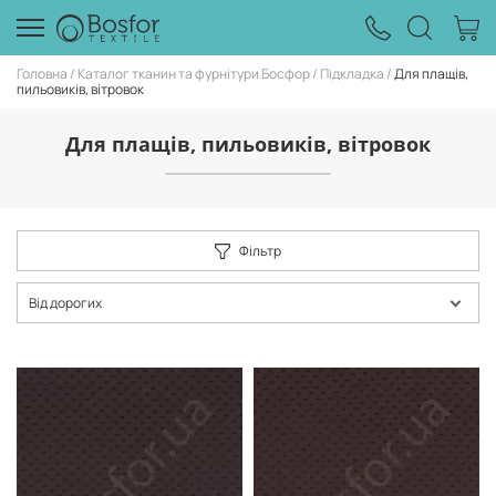
Головна
Каталог тканин та фурнітури Босфор
Підкладка
Для плащів,
пильовиків, вітровок
Для плащів, пильовиків, вітровок
Фільтр
Від дорогих