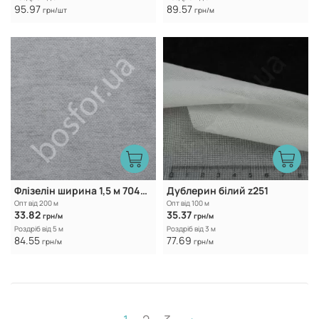
95.97
89.57
грн/шт
грн/м
Флізелін ширина 1,5 м 7040WG White
Дублерин білий z251
Опт від 200 м
Опт від 100 м
33.82
35.37
грн/м
грн/м
Роздріб від 5 м
Роздріб від 3 м
84.55
77.69
грн/м
грн/м