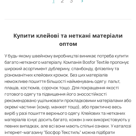
1
2
3
>
Купити клейові та неткані матеріали
оптом
У будь-якому швейному виробництві виникає потреба купити
багато нетканого матеріалу. Компанія Bosfor Textile пропонує
широкий асортимент дублерину, спанбонду, флізеліну та
різноманітних клейових кромок. Без цих матеріалів
неможливе пошиття більшості найменувань одягу: пальт,
плащів, костюмів, сорочок тощо. Для покращення якості
готового одягу та підвищення його зносостійкості
рекомендовано ущільнювати прокладковими матеріалами або
окремі частини (комір, манжет тощо), або практично весь
виріб у разі пошиття верхнього одягу. Клейових та нетканих
матеріалів існує досить багато, кожен з них використовують у
певних випадках, але всі вони мають спільні ознаки. У каталозі
інтернет-магазину "Босфор Текстиль" можна підібрати