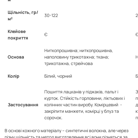
Щільність, гр/
30-122
2
м²
Клейове
Є
покриття
Ниткопрошивна; ниткопрошивна,
Основа
наполовину трикотажна; ткана;
Н
трикотажна, стрейчова
Колір
Білий, чорний
Б
Пошиття лацканів у піджаків, пальт і
З
курток. Стійкість горловини, ліктьових і
п
Застосування
колінних частин виробу. Комірцевий -
д
закріпити манжети, комірці у блуз та
к
сорочок.
п
В основі кожного матеріалу – синтетичні волокна, але через
різну щільність та метод виготовлення всі вони різняться за