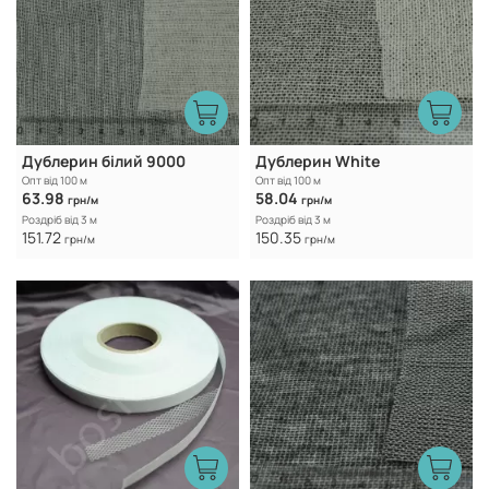
Дублерин білий 9000
Дублерин White
Опт від 100 м
Опт від 100 м
63.98
58.04
грн/м
грн/м
Роздріб від 3 м
Роздріб від 3 м
151.72
150.35
грн/м
грн/м