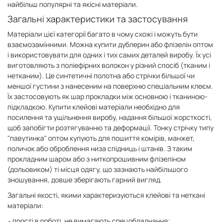
найбільш популярні та якісні матеріали.
Загальні характеристики та застосування
Матеріали цієї категорії багато в чому схожі і можуть бути
взаємозамінними. Можна купити дублерин або флізелін оптом
і використовувати для одних і тих самих деталей виробу. Їх усі
виготовляють з поліефірних волокон у різний спосіб (тканим і
нетканим). Це синтетичні полотна або стрічки більшої чи
меншої густини з нанесеним на поверхню спеціальним клеєм.
Їх застосовують як шар прокладки між основною і тканиною-
підкладкою. Купити клейові матеріали необхідно для
посилення та ущільнення виробу, надання більшої жорсткості,
щоб запобігти розтягуванню та деформації. Тонку стрічку типу
"павутинка" оптом купують для пошиття комірів, манжет,
поличок або оброблення низа спідниць і штанів. З таким
прокладним шаром або з ниткопрошивним флізеліном
(дольовиком) ті місця одягу, що зазнають найбільшого
зношування, довше зберігають гарний вигляд.
Загальні якості, якими характеризуються клейові та неткані
матеріали:
прості в роботі, не вимагають спецобладнання;