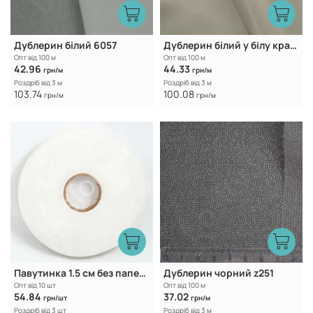
Дублерин білий 6057
Дублерин білий у білу крапку 30T
Опт від 100 м
Опт від 100 м
42.96
44.33
грн/м
грн/м
Роздріб від 3 м
Роздріб від 3 м
103.74
100.08
грн/м
грн/м
Павутинка 1.5 см без паперової основи
Дублерин чорний z251
Опт від 10 шт
Опт від 100 м
54.84
37.02
грн/шт
грн/м
Роздріб від 3 шт
Роздріб від 3 м