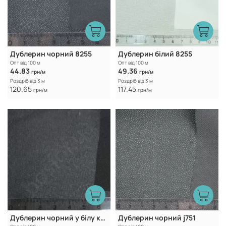
Дублерин чорний 8255
Дублерин білий 8255
Опт від 100 м
Опт від 100 м
44.83
49.36
грн/м
грн/м
Роздріб від 3 м
Роздріб від 3 м
120.65
117.45
грн/м
грн/м
Дублерин чорний у білу крапку 30T
Дублерин чорний j751