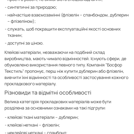
синтетичні за природою;
найчастіше взаємозамінні (флізелін – спанбондом, дублерин
– флізеліном);
служать, щоб покращити експлуатаційні якості основних
тканин;
доступні за ціною.
Клейові матеріали, незважаючи на подібний склад
виробництва, мають чимало відмінностей. Існують сфери, де
обумовлено використання певного типу. Компанія "Босфор
Текстиль" пропонує, перш ніж купити дублерин або флізелін,
вивчити їхні відмінності та особливості застосування кожного
прокладкового матеріалу.
Різновиди та відмітні особливості
Велика категорія прокладкових матеріалів може бути
розділена за основними ознаками на такі підгрупи:
клейові ткані матеріали – дублерин;
клейові неткані – флізелін;
неклейові неткані – спанбонд;