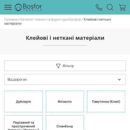
Головна
Каталог тканин та фурнітури Босфор
Клейові і неткані
матеріали
Клейові і неткані матеріали
Фільтр
Від дорогих
Дублерін
Флізелін
Павутинка (Клей)
Порізаний та
прострочений
Спанбонд
флізелін (Долевик)