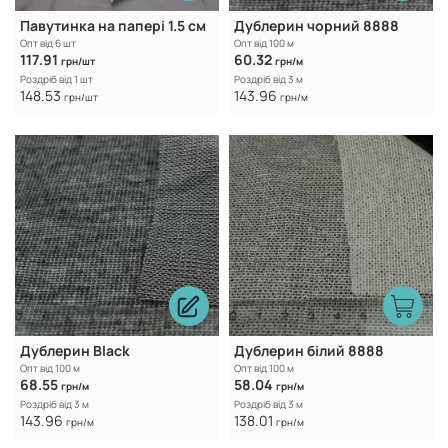
Павутинка на папері 1.5 см
Дублерин чорний 8888
Опт від 6 шт
Опт від 100 м
117.91
60.32
грн/шт
грн/м
Роздріб від 1 шт
Роздріб від 3 м
148.53
143.96
грн/шт
грн/м
Дублерин Black
Дублерин білий 8888
Опт від 100 м
Опт від 100 м
68.55
58.04
грн/м
грн/м
Роздріб від 3 м
Роздріб від 3 м
143.96
138.01
грн/м
грн/м