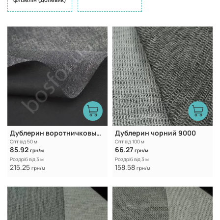
Дублерин воротничковый чорний FA4740M-4
Дублерин чорний 9000
Опт від 50 м
Опт від 100 м
85.92
66.27
грн/м
грн/м
Роздріб від 3 м
Роздріб від 3 м
215.25
158.58
грн/м
грн/м