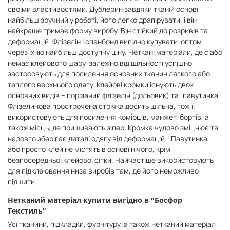
своїми властивостями. Дублерин завдяки тканій основі
найбільш зручний у роботі, його легко драпірувати, і він
найкраще тримає форму виробу. Він стійкий до розривів та
деформацій. Флізелін і спанбонд вигідно купувати оптом
через їхню найбільш доступну ціну. Неткані матеріали, де є або
немає клейового шару, залежно від щільності успішно
застосовують для посилення основних тканин легкого або
теплого верхнього одягу. Клейові кромки існують двох
основних видів – порізаний флізелін (дольовик) та "павутинка".
Флізелинова прострочена стрічка досить щільна, тож її
використовують для посилення комірців, манжет, бортів, а
також місць, де пришивають зіпер. Кромка чудово зміцнює та
надовго зберігає деталі одягу від деформацій. "Павутинка"
або просто клей не містять в основі нічого, крім
безпосередньої клейової сітки. Найчастіше використовують
для підклеювання низа виробів там, де його неможливо
підшити.
Нетканий матеріал купити вигідно в "Босфор
Текстиль"
Усі тканини, підкладки, фурнітуру, а також нетканий матеріал