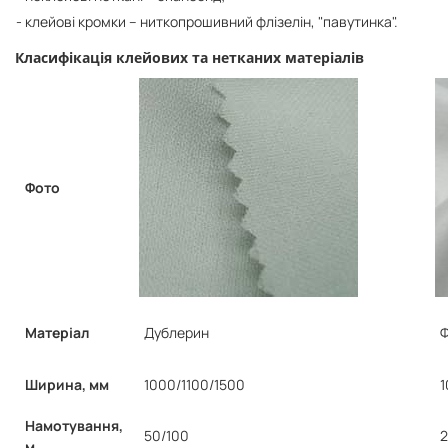
клейові кромки – ниткопрошивний флізелін, "павутинка".
Класифікація клейових та нетканих матеріалів
Фото
Матеріал
Дублерин
Ф
Ширина, мм
1000/1100/1500
1
Намотування,
50/100
м