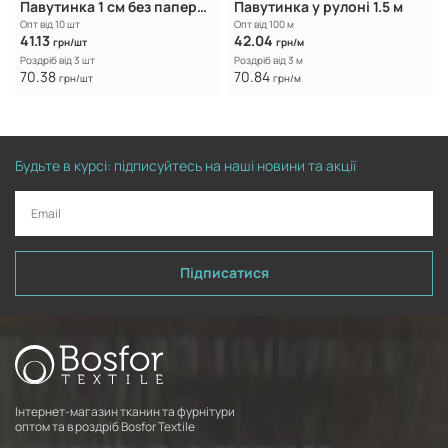
Павутинка 1 см без паперової основи
Павутинка у рулоні 1.5 м
Опт від 10 шт
Опт від 100 м
41.13
42.04
грн/шт
грн/м
Роздріб від 3 шт
Роздріб від 3 м
70.38
70.84
грн/шт
грн/м
Будьте в курсі: підписуйтесь на наші новини та акції
Підписатися
Інтернет-магазин тканин та фурнітури
оптом та в роздріб Bosfor Textile