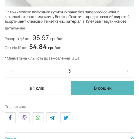
Оптом клейова павутинка купити Україна без паперової основи У
каталозі інтернет-магазину Босфор Текстиль представлений широкий
асортимент клейових та нетканих матеріалів. Клейова павутинка без...
детальніше
95.97
Роздр. від 3 шт
грн/шт
54.84
Опт від 10 шт
грн/шт
* Мінімальна кількість до замовлення: 3 шт
-
+
в 1 клік
В кошик
Поділитися:
Опис