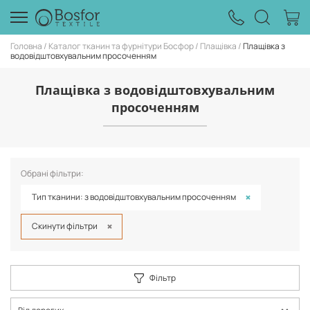
Головна
Каталог тканин та фурнітури Босфор
Плащівка
Плащівка з
водовідштовхувальним просоченням
Плащівка з водовідштовхувальним
просоченням
Обрані фільтри:
Тип тканини: з водовідштовхувальним просоченням
Скинути фільтри
Фільтр