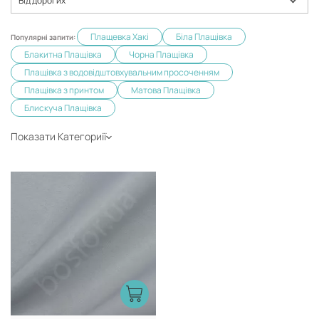
Від дорогих
Плащевка Хакі
Біла Плащівка
Популярні запити:
Блакитна Плащівка
Чорна Плащівка
Плащівка з водовідштовхувальним просоченням
Плащівка з принтом
Матова Плащівка
Блискуча Плащівка
Показати Категориії