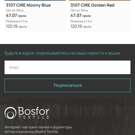
310T CIRE Moony Blue
310T CIRE Golden Red
Опт от 100 м
Опт от 100 м
47.07
47.07
грн/м
грн/м
Розница от 3 м
Розница от 3 м
120.19
120.19
грн/м
грн/м
Будьте в курсе: подписывайтесь на наши новости и акции
Подписаться
Интернет-магазин тканей и фурнитуры
оптом и в розницу Bosfor Textile