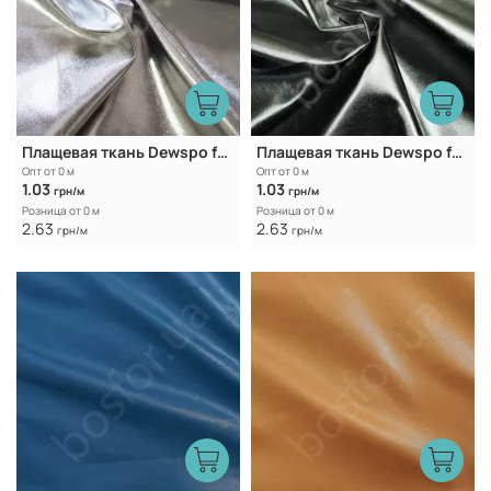
Плащевая ткань Dewspo foil WR Light silver
Плащевая ткань Dewspo foil WR Dark silver
Опт от 0 м
Опт от 0 м
1.03
1.03
грн/м
грн/м
Розница от 0 м
Розница от 0 м
2.63
2.63
грн/м
грн/м