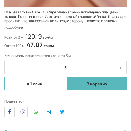
Плащевая ткань Лаке или Сире одна из самых популярных плащевых
тканей. Ткань плащевая Лаке имеет нежный глянцевый блеск, благодаря
пропитки Cire, нанесенной на лицевую сторону. Свойства плащевки...
подробнее
120.19
Розн. от 3 м
грн/м
47.07
Опт от 100 м
грн/м
* Минимальное количество к заказу: 3 м
-
+
в 1 клик
В корзину
Поделиться: