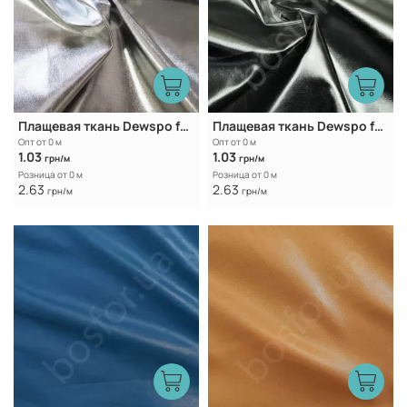
Плащевая ткань Dewspo foil WR Light silver
Плащевая ткань Dewspo foil WR Dark silver
Опт от 0 м
Опт от 0 м
1.03
1.03
грн/м
грн/м
Розница от 0 м
Розница от 0 м
2.63
2.63
грн/м
грн/м