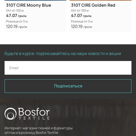
310T CIRE Moony Blue
310T CIRE Golden Red
Опт от 100 м
Опт от 100 м
47.07
47.07
грн/м
грн/м
Розница от 3 м
Розница от 3 м
120.19
120.19
грн/м
грн/м
Будьте в курсе: подписывайтесь на наши новости и акции
Подписаться
Интернет-магазин тканей и фурнитуры
оптом и в розницу Bosfor Textile