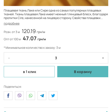
Плащевая ткань Лаке или Сире одна из самых популярных плащевых
тканей. Ткань плащевая Лаке имеет нежный глянцевый блеск, благодаря
пропитки Cire, нанесенной на лицевую сторону. Свойства плащевки...
подробнее
120.19
Розн. от 3 м
грн/м
47.07
Опт от 100 м
грн/м
* Минимальное количество к заказу: 3 м
-
+
в 1 клик
В корзину
Поделиться: