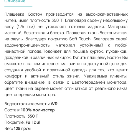
Описание
Плащевка Бостон производится из высококачественных
нитей, имея плотность 350 Т. Благодаря своему небольшому
весу (125 г/м) не утяжеляет готовые изделия. Материал
матовый, без отлива и блеска.
Плащевая ткань Бостон
мягкая
на ощупь, благодаря покрытию Soft Touch. Благодаря своей
водонепроницаемость, материал устойчивый к любой
ненастной погоде.
Подойдет для пошива курток, пуховиков,
дождевиков и различных накидок.
Купить плащевку Бостон Вы
сможете в нашем интернет магазине по доступной цене для
создания удобной и практичной одежды для тех, кто ценит
комфорт и активный стиль жизни. Уважаемые клиенты,
обратите внимание: в связи с цветопередачей монитора,
цвет ткани на экране может отличаться от реального из-за
цветопередачи монитора.
Водоотталкиваемость:
WR
Состав:
100% полиэстер
Плотность:
350 Т
Покрытие:
Full Dull
Вес:
125 гр/м