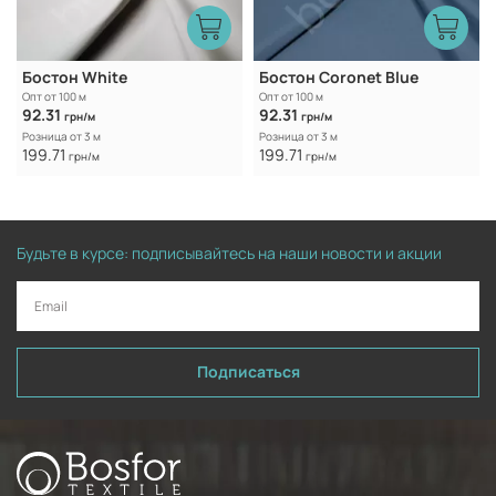
Бостон White
Бостон Coronet Blue
Опт от 100 м
Опт от 100 м
92.31
92.31
грн/м
грн/м
Розница от 3 м
Розница от 3 м
199.71
199.71
грн/м
грн/м
Будьте в курсе: подписывайтесь на наши новости и акции
Подписаться