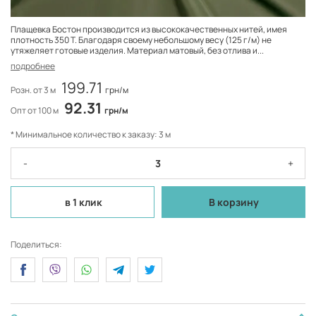
Плащевка Бостон производится из высококачественных нитей, имея
плотность 350 Т. Благодаря своему небольшому весу (125 г/м) не
утяжеляет готовые изделия. Материал матовый, без отлива и...
подробнее
199.71
Розн. от 3 м
грн/м
92.31
Опт от 100 м
грн/м
* Минимальное количество к заказу: 3 м
-
+
в 1 клик
В корзину
Поделиться: