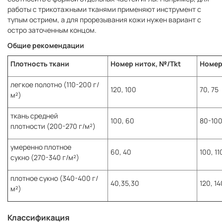
работы с трикотажными тканями применяют инструмент с
тупым острием, а для прорезывания кожи нужен вариант с
остро заточенным концом.
Общие рекомендации
Плотность ткани
Номер ниток, №/Tkt
Номер
легкое полотно (110-200 г/
120, 100
70, 75
м²)
ткань средней
100, 60
80-10
плотности (200-270 г/м²)
умеренно плотное
60, 40
100, 11
сукно (270-340 г/м²)
плотное сукно (340-400 г/
40,35,30
120, 14
м²)
Классификация