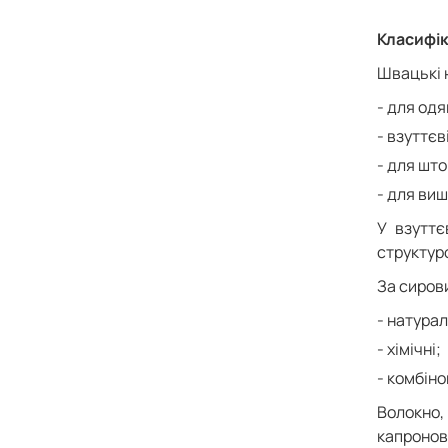
Класифік
Швацькі 
для одя
взуттєві
для што
для виш
У взуттє
структур
За сирови
натурал
хімічні;
комбіно
Волокно,
капронов