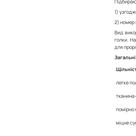
Підбираюч
1) узгодж
2) номер 
Вид вико
голки. Н
для прорі
Загальні
Щільніс
легке по
тканина 
помірно 
міцне су