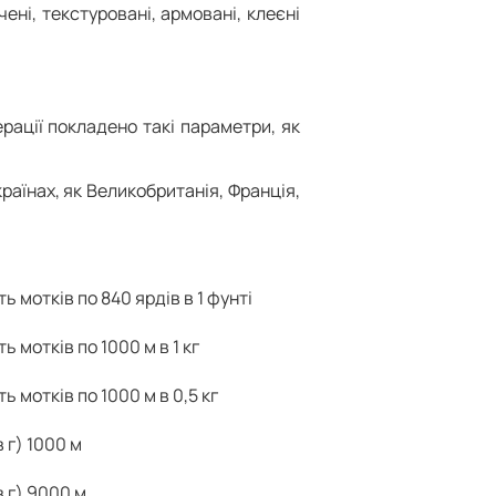
ені, текстуровані, армовані, клеєні
рації покладено такі параметри, як
країнах, як Великобританія, Франція,
ть мотків по 840 ярдів в 1 фунті
ть мотків по 1000 м в 1 кг
ть мотків по 1000 м в 0,5 кг
 г) 1000 м
 г) 9000 м