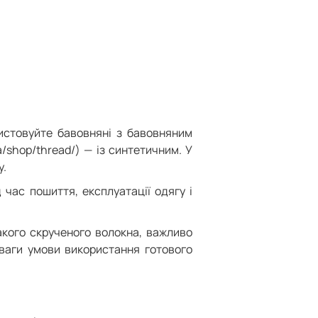
истовуйте бавовняні з бавовняним
a/shop/thread/) — із синтетичним. У
у.
 час пошиття, експлуатації одягу і
такого скрученого волокна, важливо
уваги умови використання готового