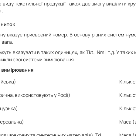
 виду текстильної продукції також дає змогу виділити круч
и.
 ниток
ну вказує присвоєний номер. В основу різних систем нуме
 вага.
уть вказувати в таких одиницях, як Tkt., Nm і т.д. У таких 
иникли свої системи вимірювання.
 вимірювання
ійська)
Кількіс
ична, використовують у Росії)
Кількіс
нцузька)
Кількіс
версальна)
Маса (в
для шовкових та синтетичних матеріалів), Td
Маса (в