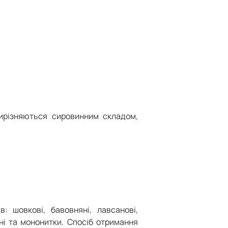
вирізняються сировинним складом,
: шовкові, бавовняні, лавсанові,
ні та мононитки. Спосіб отримання