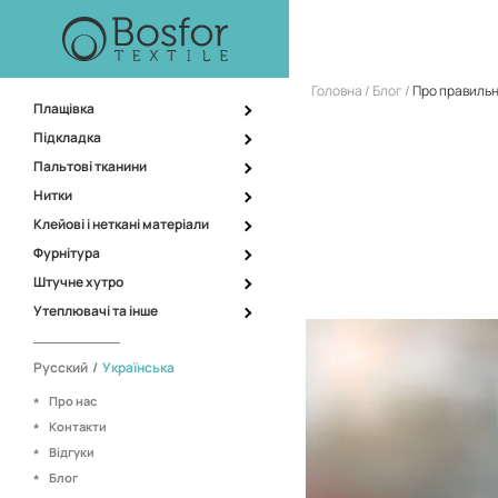
Головна
Блог
Про правильн
Плащівка
Підкладка
Пальтові тканини
Нитки
Клейові і неткані матеріали
Фурнітура
Штучне хутро
Утеплювачі та інше
Русский
/
Українська
Про нас
Контакти
Відгуки
Блог