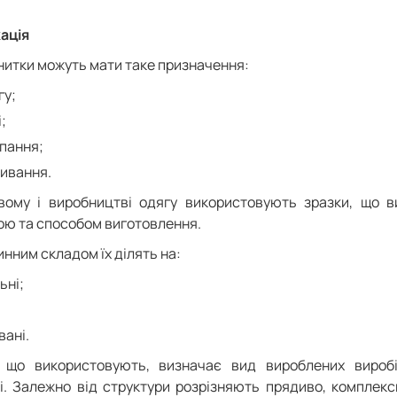
ація
нитки можуть мати таке призначення:
гу;
;
пання;
ивання.
вому і виробництві одягу використовують зразки, що 
ою та способом виготовлення.
нним складом їх ділять на:
ьні;
вані.
 що використовують, визначає вид вироблених виробів
і. Залежно від структури розрізняють прядиво, комплекс