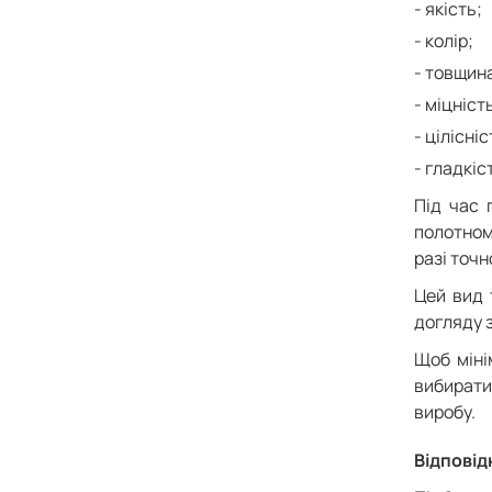
якість;
колір;
товщин
міцніст
цілісніс
гладкіс
Під час 
полотном
разі точн
Цей вид 
догляду з
Щоб міні
вибирати
виробу.
Відповід