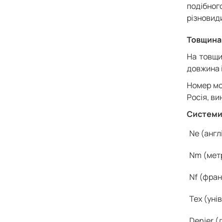
подібного
різновид
Товщина
На товщи
довжина і
Номер мож
Росія, в
Системи
Ne (англ
Nm (метр
Nf (фра
Tex (уні
Denier (