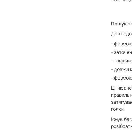
Пошук пі
Для недо
формою
заточен
товщин
довжин
формою 
Ці нюанс
правильн
затягува
голки.
Існує ба
розібрати