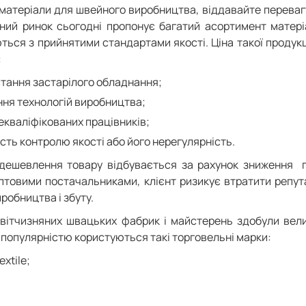
матеріали для швейного виробництва, віддавайте перевагу
ний ринок сьогодні пропонує багатий асортимент матеріал
ться з прийнятими стандартами якості. Ціна такої продукц
:
тання застарілого обладнання;
ня технологій виробництва;
екваліфікованих працівників;
ість контролю якості або його нерегулярність.
здешевлення товару відбувається за рахунок зниження п
птовими постачальниками, клієнт ризикує втратити репута
робництва і збуту.
 вітчизняних швацьких фабрик і майстерень здобули вели
 популярністю користуються такі торговельні марки:
extile;