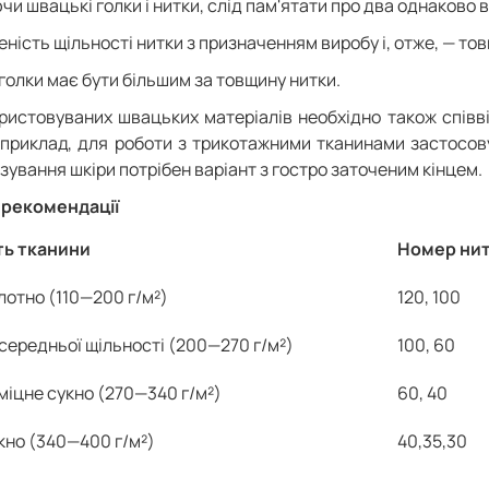
и швацькі голки і нитки, слід пам'ятати про два однаково 
еність щільності нитки з призначенням виробу і, отже, — т
голки має бути більшим за товщину нитки.
ристовуваних швацьких матеріалів необхідно також спів
априклад, для роботи з трикотажними тканинами застосову
зування шкіри потрібен варіант з гостро заточеним кінцем.
 рекомендації
ть тканини
Номер нит
лотно (110—200 г/м²)
120, 100
середньої щільності (200—270 г/м²)
100, 60
міцне сукно (270—340 г/м²)
60, 40
кно (340—400 г/м²)
40,35,30