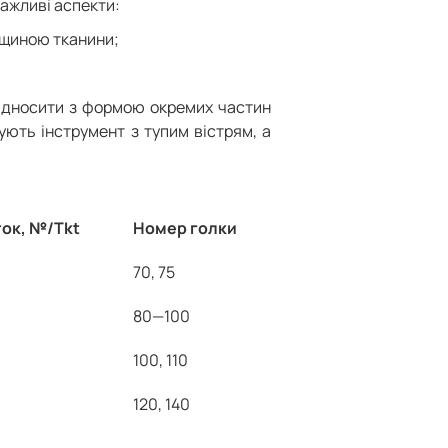
важливі аспекти:
овщиною тканини;
відносити з формою окремих частин
ють інструмент з тупим вістрям, а
ок, №/Tkt
Номер голки
70, 75
80—100
100, 110
120, 140