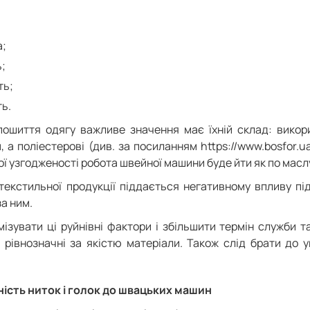
а;
ь;
ть;
ть.
пошиття одягу важливе значення має їхній склад: викор
, а поліестерові (див. за посиланням https://www.bosfor.u
ої узгодженості робота швейної машини буде йти як по масл
текстильної продукції піддається негативному впливу під
а ним.
мізувати ці руйнівні фактори і збільшити термін служби 
 рівнозначні за якістю матеріали. Також слід брати до 
ність ниток і голок до швацьких машин