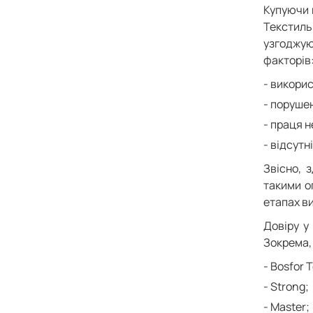
Купуючи 
Текстиль
узгоджую
факторів
викорис
порушен
праця н
відсутн
Звісно, 
такими о
етапах ви
Довіру у
Зокрема,
Bosfor T
Strong;
Master;