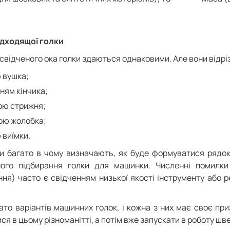
дходящої голки
свідченого ока голки здаються однаковими. Але вони відр
 вушка;
ням кінчика;
ою стрижня;
ою жолобка;
виїмки.
и багато в чому визначають, як буде формуватися рядок
ого підбирання голки для машинки. Численні помилки (
ння) часто є свідченням низької якості інструменту або 
гато варіантів машинних голок, і кожна з них має своє пр
ся в цьому різноманітті, а потім вже запускати в роботу шв