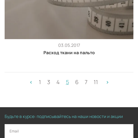
03.05.2017
Расход ткани на пальто
1
3
4
5
6
7
11
<
>
Будьте в курсе: подписывайтесь на наши новости и акции