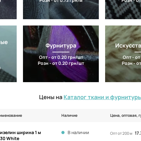
м
Розн - от 0.73 грн/м
Розн - от
ные
Фурнитура
Искусст
Опт - от 0.20 грн/шт
Опт - от
Розн - от 0.20 грн/шт
Розн - от
м
Цены на
Каталог ткани и фурнитур
именование
Наличие
Цена, оптовая, г
изелин ширина 1 м
В наличии
17
Опт от 200 м
30 White