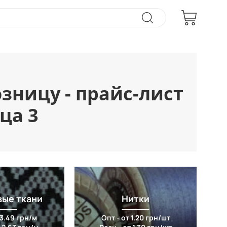
зницу - прайс-лист
ца 3
вые ткани
Нитки
 3.49 грн/м
Опт - от 1.20 грн/шт