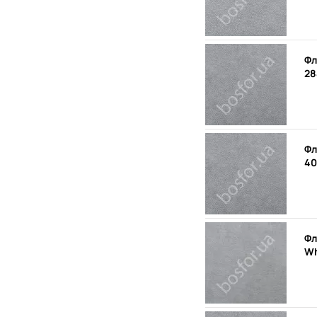
Фл
28
Фл
40
Фл
Wh