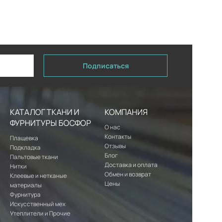
Подписаться
КАТАЛОГ ТКАНИ И
КОМПАНИЯ
ФУРНИТУРЫ БОСФОР
О нас
Контакты
Плащевка
Отзывы
Подкладка
Блог
Пальтовые ткани
Доставка и оплата
Нитки
Обмен и возврат
Клеевые и нетканые
Цены
материалы
Фурнитура
Искусственный мех
Утеплители и Прочие