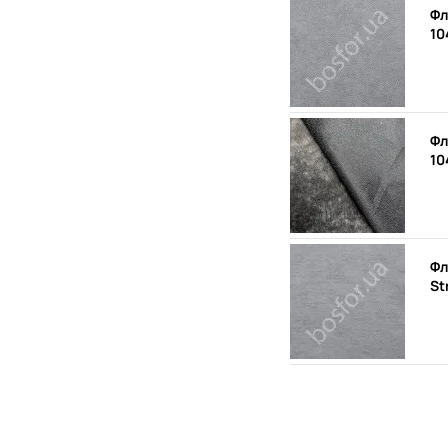
Фл
10
Фл
10
Фл
St