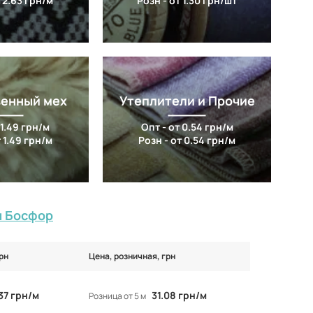
 2.63 грн/м
Розн - от 1.30 грн/шт
венный мех
Утеплители и Прочие
 1.49 грн/м
Опт - от 0.54 грн/м
 1.49 грн/м
Розн - от 0.54 грн/м
ы Босфор
рн
Цена, розничная, грн
.37 грн/м
31.08 грн/м
Розница от 5 м