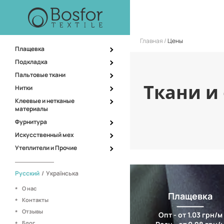
Главная
Цены
Плащевка
Подкладка
Пальтовые ткани
Ткани и
Нитки
Клеевые и нетканые
материалы
Фурнитура
Искусственный мех
Утеплители и Прочие
Русский
/
Українська
О нас
Плащевка
Контакты
Отзывы
Опт - от 1.03 грн/м
Блог