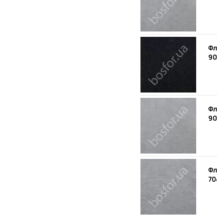
Фл
90
Фл
90
Фл
70