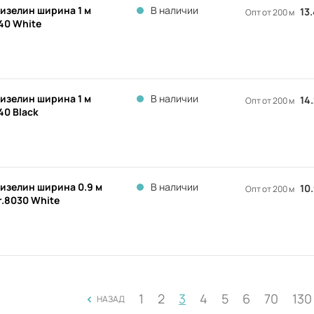
изелин ширина 1 м
В наличии
13
Опт от 200 м
40 White
изелин ширина 1 м
В наличии
14
Опт от 200 м
40 Black
изелин ширина 0.9 м
В наличии
10
Опт от 200 м
r.8030 White
<
1
2
3
4
5
6
70
130
НАЗАД