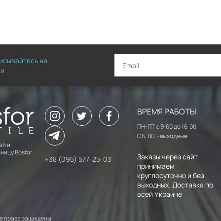
писывайтесь на
ии
ВРЕМЯ РАБОТЫ
ПН-ПТ с 9:00 до 16:00
СБ, ВС - выходные
ей и
ницу Bosfor
Заказы через сайт
+38 (095) 577-25-03
принимаем
круглосуточно и без
выходных. Доставка по
всей Украине
 Все права защищены