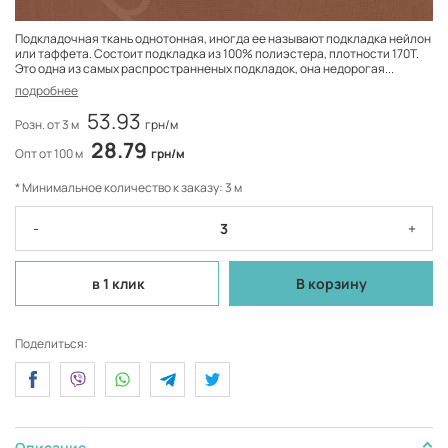
Подкладочная ткань однотонная, иногда ее называют подкладка нейлон
или таффета. Состоит подкладка из 100% полиэстера, плотности 170Т.
Это одна из самых распространненых подкладок, она недорогая...
подробнее
53.93
Розн. от 3 м
грн/м
28.79
Опт от 100 м
грн/м
* Минимальное количество к заказу: 3 м
-
+
в 1 клик
В корзину
Поделиться:
Описание