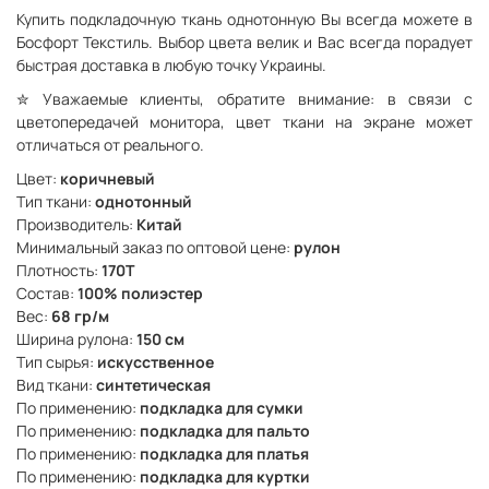
Купить подкладочную ткань однотонную Вы всегда можете в
Босфорт Текстиль. Выбор цвета велик и Вас всегда порадует
быстрая доставка в любую точку Украины.
✮
Уважаемые клиенты, обратите внимание: в связи с
цветопередачей монитора, цвет ткани на экране может
отличаться от реального.
Цвет:
коричневый
Тип ткани:
однотонный
Производитель:
Китай
Минимальный заказ по оптовой цене:
рулон
Плотность:
170Т
Состав:
100% полиэстер
Вес:
68 гр/м
Ширина рулона:
150 см
Тип сырья:
искусственное
Вид ткани:
синтетическая
По применению:
подкладка для сумки
По применению:
подкладка для пальто
По применению:
подкладка для платья
По применению:
подкладка для куртки