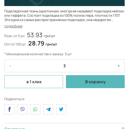
Подкладочная ткань однотонная, иногда ее называют подкладка нейлон
или таффета. Состоит подкладка из 100% полиэстера, плотности 170Т.
Это одна из самых распространненых подкладок, она недорогая...
подробнее
53.93
Розн. от 3 шт
грн/шт
28.79
Опт от 100 шт
грн/шт
* Минимальное количество к заказу: 3 шт
-
+
в 1 клик
В корзину
Поделиться:
Описание