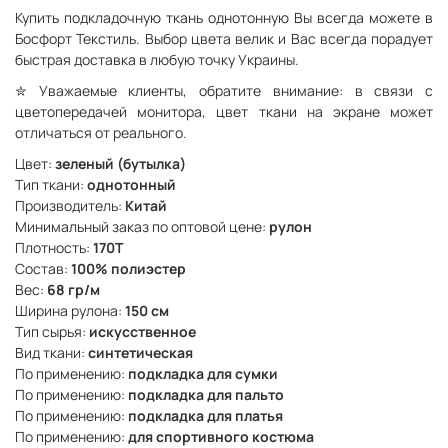
Купить подкладочную ткань однотонную Вы всегда можете в
Босфорт Текстиль. Выбор цвета велик и Вас всегда порадует
быстрая доставка в любую точку Украины.
✮
Уважаемые клиенты, обратите внимание: в связи с
цветопередачей монитора, цвет ткани на экране может
отличаться от реального.
Цвет:
зеленый (бутылка)
Тип ткани:
однотонный
Производитель:
Китай
Минимальный заказ по оптовой цене:
рулон
Плотность:
170Т
Состав:
100% полиэстер
Вес:
68 гр/м
Ширина рулона:
150 см
Тип сырья:
искусственное
Вид ткани:
синтетическая
По применению:
подкладка для сумки
По применению:
подкладка для пальто
По применению:
подкладка для платья
По применению:
для спортивного костюма