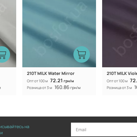
210T MILK Water Mirror
210T MILK Viol
72.21
72
Опт от 100 м
грн/м
Опт от 100 м
160.86
1
м
Розница от 3 м
грн/м
Розница от 3 м
писывайтесь на
ии