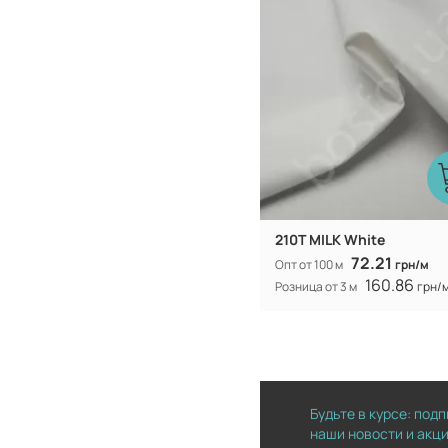
210T MILK White
72.21
Опт от 100 м
грн/м
160.86
Розница от 3 м
грн/
Будьте в курсе: под
наши новости и акц