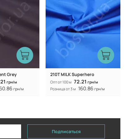
ent Grey
210T MILK Superhero
.21
72.21
грн/м
Опт от 100 м
грн/м
60.86
160.86
грн/м
Розница от 3 м
грн/м
Подписаться