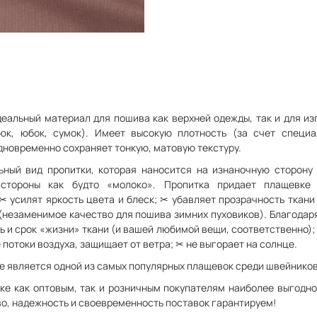
еальный материал для пошива как верхней одежды, так и для из
юк, юбок, сумок). Имеет высокую плотность (за счет специа
одновременно сохраняет тонкую, матовую текстуру.
льный вид пропитки, которая наносится на изнаночную сторону
 стороны как будто «молоко». Пропитка придает плащевке 
✂ усилят яркость цвета и блеск; ✂ убавляет прозрачность ткани
 (незаменимое качество для пошива зимних пуховиков). Благодар
ть и срок «жизни» ткани (и вашей любимой вещи, соответственно)
 потоки воздуха, защищает от ветра; ✂ не выгорает на солнце.
е является одной из самых популярных плащевок среди швейников 
ке как оптовым, так и розничным покупателям наиболее выгодно
во, надежность и своевременность поставок гарантируем!