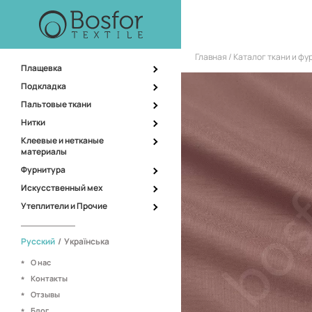
Главная
Каталог ткани и ф
Плащевка
Подкладка
Пальтовые ткани
Нитки
Клеевые и нетканые
материалы
Фурнитура
Искусственный мех
Утеплители и Прочие
Русский
/
Українська
О нас
Контакты
Отзывы
Блог