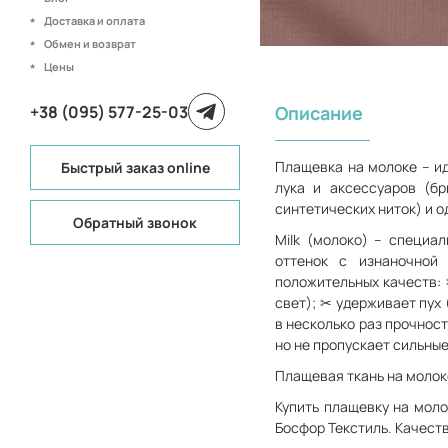
Доставка и оплата
Обмен и возврат
Цены
+38 (095) 577-25-03
Описание
Плащевка на молоке – ид
Быстрый заказ online
лука и аксессуаров (бр
синтетических ниток) и 
Обратный звонок
Milk (молоко) – специа
оттенок с изнаночной
положительных качеств: 
свет); ✂ удерживает пух
в несколько раз прочнос
но не пропускает сильные
Плащевая ткань на молок
Купить плащевку на моло
Босфор Текстиль. Качест