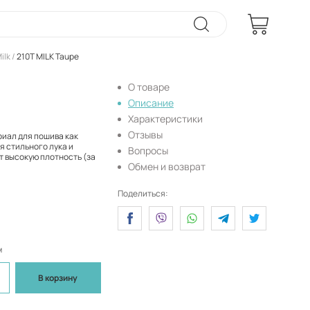
ilk
210T MILK Taupe
О товаре
Описание
Характеристики
Отзывы
риал для пошива как
я стильного лука и
Вопросы
т высокую плотность (за
Обмен и возврат
Поделиться:
м
В корзину