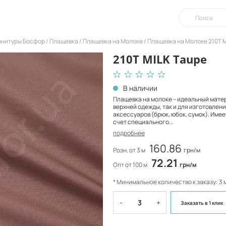
урнитуры Босфор
Плащевка
Плащевка на Молоке
Плащевка на Молоке 210T M
210T MILK Taupe
В наличии
Плащевка на молоке – идеальный мате
верхней одежды, так и для изготовлени
аксессуаров (брюк, юбок, сумок). Имее
счет специального...
подробнее
160.86
Розн. от 3 м
грн/м
72.21
Опт от 100 м
грн/м
* Минимальное количество к заказу: 3 
-
+
Заказать
в 1 клик