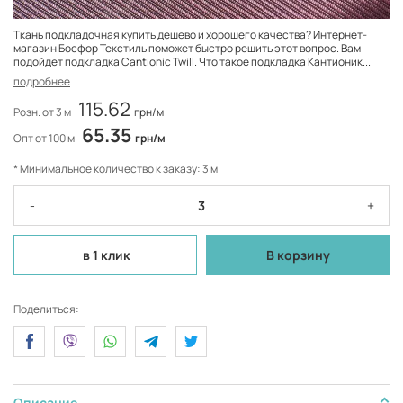
Ткань подкладочная купить дешево и хорошего качества? Интернет-
магазин Босфор Текстиль поможет быстро решить этот вопрос. Вам
подойдет подкладка Cantionic Twill. Что такое подкладка Кантионик...
подробнее
115.62
Розн. от 3 м
грн/м
65.35
Опт от 100 м
грн/м
* Минимальное количество к заказу: 3 м
-
+
в 1 клик
В корзину
Поделиться:
Описание