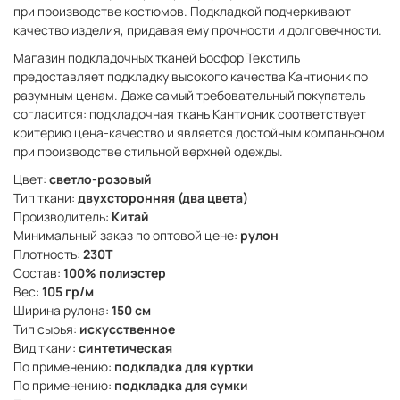
при производстве костюмов. Подкладкой подчеркивают
качество изделия, придавая ему прочности и долговечности.
Магазин подкладочных тканей Босфор Текстиль
предоставляет подкладку высокого качества Кантионик по
разумным ценам. Даже самый требовательный покупатель
согласится: подкладочная ткань Кантионик соответствует
критерию цена-качество и является достойным компаньоном
при производстве стильной верхней одежды.
Цвет:
светло-розовый
Тип ткани:
двухсторонняя (два цвета)
Производитель:
Китай
Минимальный заказ по оптовой цене:
рулон
Плотность:
230Т
Состав:
100% полиэстер
Вес:
105 гр/м
Ширина рулона:
150 см
Тип сырья:
искусственное
Вид ткани:
синтетическая
По применению:
подкладка для куртки
По применению:
подкладка для сумки