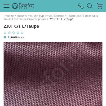
Главная
Каталог ткани и фурнитуры Босфор
Подкладка
Подкладка
Твилл Кантионик Двухсторонняя
230T C/T L/Taupe
230T C/T L/Taupe
В наличии