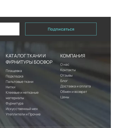
Подписаться
КАТАЛОГ ТКАНИ И
КОМПАНИЯ
ФУРНИТУРЫ БОСФОР
О нас
Контакты
Плащевка
Отзывы
Подкладка
Блог
Пальтовые ткани
Доставка и оплата
Нитки
Обмен и возврат
Клеевые и нетканые
Цены
материалы
Фурнитура
Искусственный мех
Утеплители и Прочие