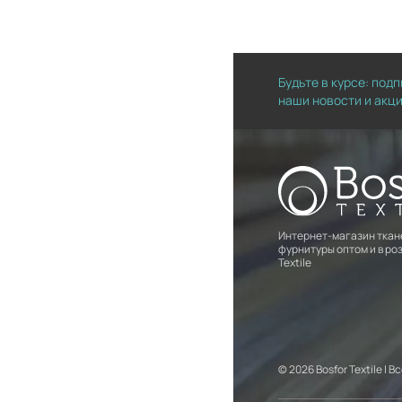
Будьте в курсе: под
наши новости и акц
Интернет-магазин ткан
фурнитуры оптом и в роз
Textile
© 2026 Bosfor Textile |