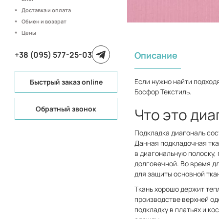
Доставка и оплата
Обмен и возврат
Цены
+38 (095) 577-25-03
Описание
Если нужно найти подход
Быстрый заказ online
Босфор Текстиль.
Обратный звонок
Что это диа
Подкладка диагональ сос
Данная подкладочная тка
в диагональную полоску, 
долговечной. Во время д
для защиты основной тка
Ткань хорошо держит тепл
производстве верхней од
подкладку в платьях и ко