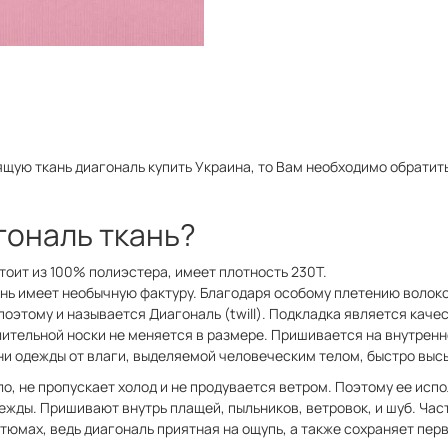
ящую ткань диагональ купить Украина, то Вам необходимо обратит
гональ ткань?
тоит из 100% полиэстера, имеет плотность 230Т.
нь имеет необычную фактуру. Благодаря особому плетению волоко
поэтому и называется Диагональ (twill). Подкладка является каче
лительной носки не меняется в размере. Пришивается на внутренн
ни одежды от влаги, выделяемой человеческим телом, быстро выс
о, не пропускает холод и не продувается ветром. Поэтому ее испо
ежды. Пришивают внутрь плащей, пыльников, ветровок, и шуб. Час
стюмах, ведь диагональ приятная на ощупь, а также сохраняет пе