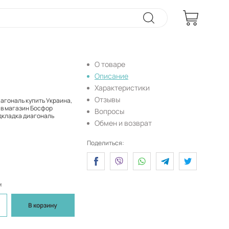
О товаре
Описание
Характеристики
Отзывы
агональ купить Украина,
 в магазин Босфор
Вопросы
одкладка диагональ
Обмен и возврат
Поделиться:
м
В корзину