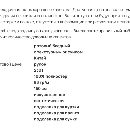
кладочная ткань хорошего качества. Доступная цена позволяет у
изделия не снижая его качество. Ваши покупатели будут приятно 
к стирке и глажке, отсутствию деформации при регулярном испол
Textile подкладочную ткань диагональ, Вы сделаете правильный вы
ичит количество довольных клиентов.
розовый бледный
с текстурным рисунком
Китай
товой цене:
рулон
230Т
100% полиэстер
83 гр/м
150 см
искусственное
синтетическая
подкладка для куртки
подкладка для пальто
подкладка для сумки