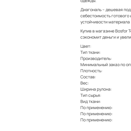
одежды.
Диагональ – дешевая под
себестоимость готового 
устойчивости материала 
Купив в магазине Bosfor 
сэкономит деньги и увел
Цвет:
Тип ткани:
Производитель:
Минимальный заказ по оп
Плотность:
Состав:
Вес:
Ширина рулона:
Тип сырья:
Вид ткани:
По применению:
По применению:
По применению: