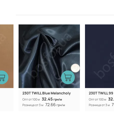
Китай
Производитель:
Производитель:
230T TWILL Blue Melancholy
230T TWILL 99
32.45
32
Опт от 100 м
грн/м
Опт от 100 м
72.66
7
Розница от 3 м
грн/м
Розница от 3 м