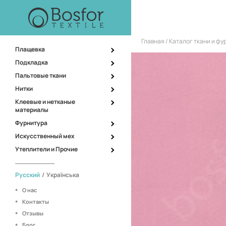
Главная
Каталог ткани и ф
Плащевка
Подкладка
Пальтовые ткани
Нитки
Клеевые и нетканые
материалы
Фурнитура
Искусственный мех
Утеплители и Прочие
Русский
/
Українська
О нас
Контакты
Отзывы
Блог