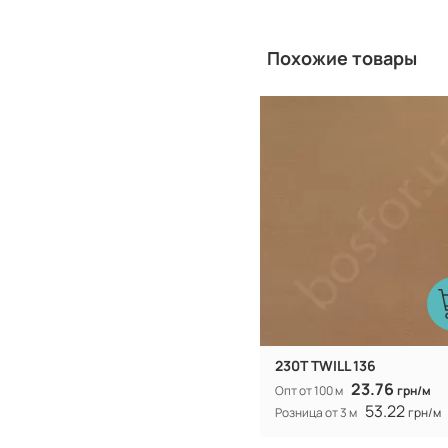
Похожие товары
Китай
Производитель:
230T TWILL 136
23.76
Опт от 100 м
грн/м
53.22
Розница от 3 м
грн/м