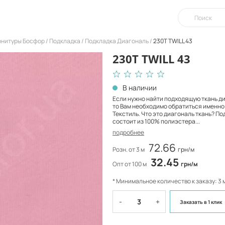
урнитуры Босфор
Подкладка
Подкладка Диагональ
230T TWILL 43
230T TWILL 43
В наличии
Если нужно найти подходящую ткань ди
то Вам необходимо обратиться именно
Текстиль. Что это диагональ ткань? П
состоит из 100% полиэстера...
подробнее
72.66
Розн. от 3 м
грн/м
32.45
Опт от 100 м
грн/м
* Минимальное количество к заказу: 3 
-
+
Заказать
в 1 клик