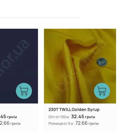
Китай
Китай
Производитель:
230T TWILL Golden Syrup
.45
32.45
грн/м
Опт от 100 м
грн/м
2.66
72.66
грн/м
Розница от 3 м
грн/м