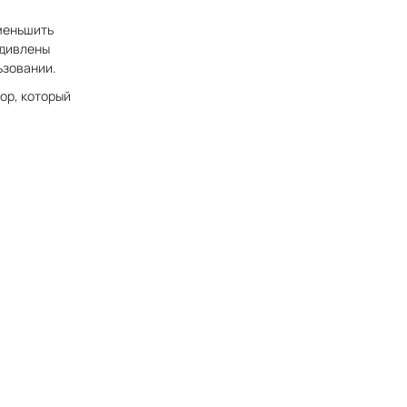
меньшить
удивлены
ьзовании.
бор, который