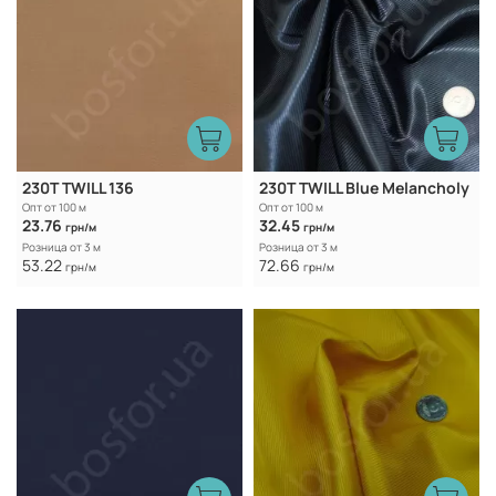
230T TWILL 136
230T TWILL Blue Melancholy
Опт от 100 м
Опт от 100 м
23.76
32.45
грн/м
грн/м
Розница от 3 м
Розница от 3 м
53.22
72.66
грн/м
грн/м