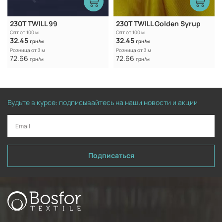
230T TWILL 99
230T TWILL Golden Syrup
Опт от 100 м
Опт от 100 м
32.45
32.45
грн/м
грн/м
Розница от 3 м
Розница от 3 м
72.66
72.66
грн/м
грн/м
Будьте в курсе: подписывайтесь на наши новости и акции
Подписаться