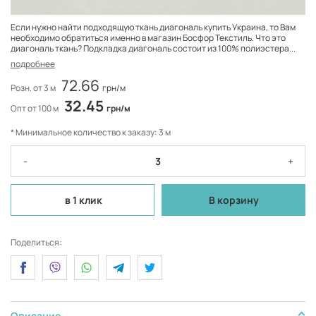
Если нужно найти подходящую ткань диагональ купить Украина, то Вам
необходимо обратиться именно в магазин Босфор Текстиль. Что это
диагональ ткань? Подкладка диагональ состоит из 100% полиэстера...
подробнее
72.66
Розн. от 3 м
грн/м
32.45
Опт от 100 м
грн/м
* Минимальное количество к заказу: 3 м
-
+
в 1 клик
В корзину
Поделиться:
Описание