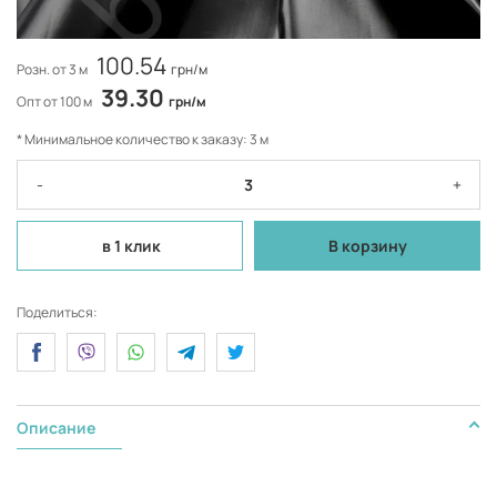
100.54
Розн. от 3 м
грн/м
39.30
Опт от 100 м
грн/м
* Минимальное количество к заказу: 3 м
-
+
в 1 клик
В корзину
Поделиться:
Описание