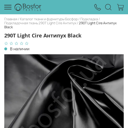
Главная
Каталог ткани и фурнитуры Босфор
Подкладка
Подкладочная ткань 290T Light Cire Антипух
290T Light Cire Антипух
Black
290T Light Cire Антипух Black
В наличии