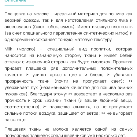
Плащевка на молоке – идеальный материал для пошива как
верхней одежды, так и для изготовления стильного лука и
аксессуаров (брюк, юбок, сумок). Имеет высокую плотность
(за счет специального переплетения синтетических ниток) и
одновременно сохраняет тонкую, матовую текстуру.
Milk (молоко) – специальный вид пропитки, которая
наносится на изнаночную сторону ткани и имеет белый
оттенок с изнаночной стороны как будто «молоко». Пропитка
придает плащевке ряд дополнительных положительных
качеств: ✂ усилят яркость цвета и блеск; ✂ убавляет
прозрачность ткани (почти не пропускает свет); ✂
удерживает пух (незаменимое качество для пошива зимних
пуховиков). Благодаря этому: ✂ возрастает в несколько раз
прочность и срок «жизни» ткани (и вашей любимой вещи,
соответственно); ✂ плащевка «дышит», но не пропускает
сильные потоки воздуха, защищает от ветра; ✂ не выгорает
на солнце.
Плащевая ткань на молоке является одной из самых
популярных плащевок среди швейников уже несколько лет.