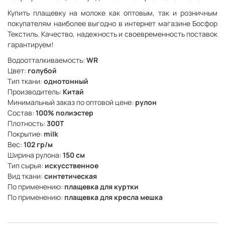
Купить плащевку на молоке как оптовым, так и розничным
покупателям наиболее выгодно в интернет магазине Босфор
Текстиль. Качество, надежность и своевременность поставок
гарантируем!
Водоотталкиваемость:
WR
Цвет:
голубой
Тип ткани:
однотонный
Производитель:
Китай
Минимальный заказ по оптовой цене:
рулон
Состав:
100% полиэстер
Плотность:
300Т
Покрытие:
milk
Вес:
102 гр/м
Ширина рулона:
150 см
Тип сырья:
искусственное
Вид ткани:
синтетическая
По применению:
плащевка для куртки
По применению:
плащевка для кресла мешка