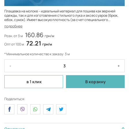
Плащевка на молоке – идеальный материал для пошива как верхней
одежды, так и для изготовления стильного лука и аксессуаров (брюк,
юбок, сумок). Имеет высокую плотность (за счет специального...
подробнее
160.86
Розн. от 3 м
грн/м
72.21
Опт от 100 м
грн/м
* Минимальное количество к заказу: 3 м
-
+
в 1 клик
В корзину
Поделиться:
Описание