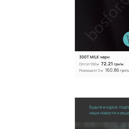
300T MILK черн
72.21
Опт от 100 м
грн/м
160.86
Розница от 3 м
грн/
Будьте в курсе: под
наши новости и акц