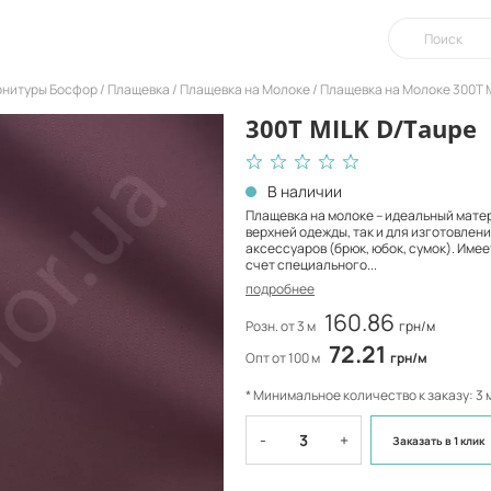
урнитуры Босфор
Плащевка
Плащевка на Молоке
Плащевка на Молоке 300T M
300T MILK D/Taupe
В наличии
Плащевка на молоке – идеальный мате
верхней одежды, так и для изготовлени
аксессуаров (брюк, юбок, сумок). Имее
счет специального...
подробнее
160.86
Розн. от 3 м
грн/м
72.21
Опт от 100 м
грн/м
* Минимальное количество к заказу: 3 
-
+
Заказать
в 1 клик