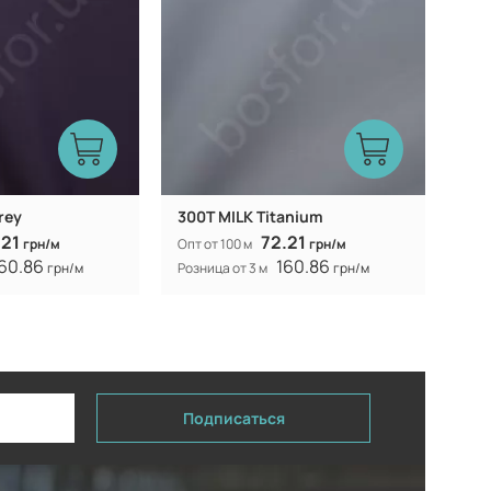
rey
300T MILK Titanium
.21
72.21
грн/м
Опт от 100 м
грн/м
60.86
160.86
грн/м
Розница от 3 м
грн/м
Подписаться