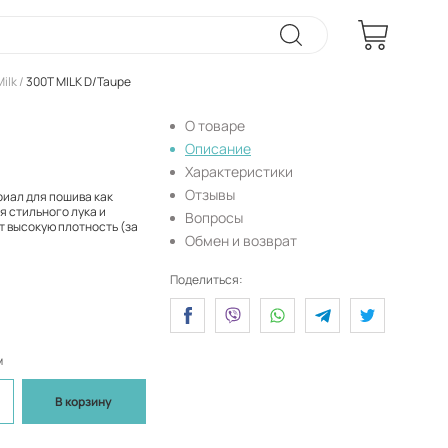
ilk
300T MILK D/Taupe
О товаре
Описание
Характеристики
Отзывы
риал для пошива как
я стильного лука и
Вопросы
т высокую плотность (за
Обмен и возврат
Поделиться:
м
В корзину