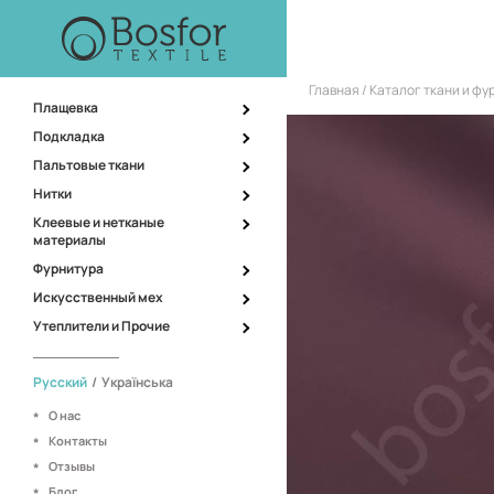
Главная
Каталог ткани и ф
Плащевка
Подкладка
Пальтовые ткани
Нитки
Клеевые и нетканые
материалы
Фурнитура
Искусственный мех
Утеплители и Прочие
Русский
/
Українська
О нас
Контакты
Отзывы
Блог