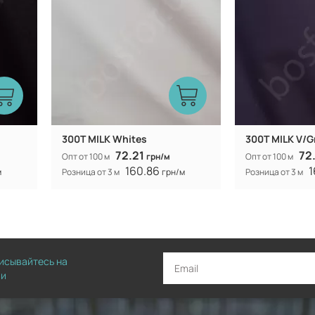
300T MILK Whites
300T MILK V/G
72.21
72
Опт от 100 м
грн/м
Опт от 100 м
160.86
1
м
Розница от 3 м
грн/м
Розница от 3 м
писывайтесь на
ии