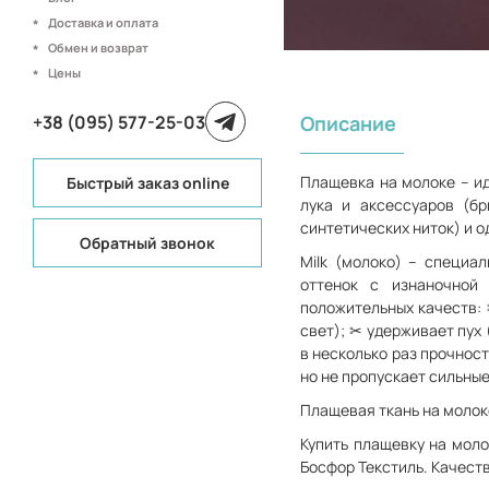
Доставка и оплата
Обмен и возврат
Цены
+38 (095) 577-25-03
Описание
Плащевка на молоке – ид
Быстрый заказ online
лука и аксессуаров (бр
синтетических ниток) и 
Обратный звонок
Milk (молоко) – специа
оттенок с изнаночной
положительных качеств: 
свет); ✂ удерживает пух
в несколько раз прочнос
но не пропускает сильные
Плащевая ткань на молок
Купить плащевку на моло
Босфор Текстиль. Качест