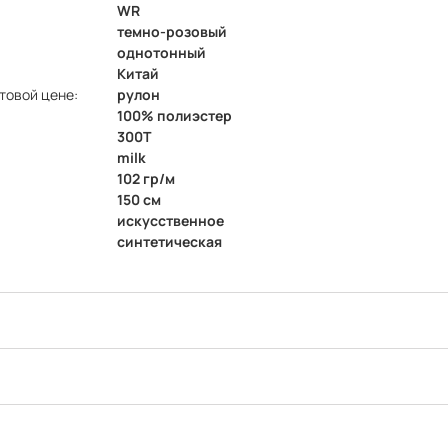
WR
темно-розовый
однотонный
Китай
товой цене:
рулон
100% полиэстер
300Т
milk
102 гр/м
150 см
искусственное
синтетическая