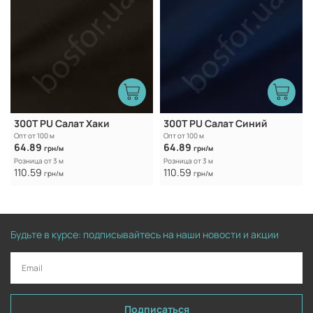
300Т PU Салат Хаки
300Т PU Салат Синий
Опт от 100 м
Опт от 100 м
64.89
64.89
грн/м
грн/м
Розница от 3 м
Розница от 3 м
110.59
110.59
грн/м
грн/м
Будьте в курсе: подписывайтесь на наши новости и акции
Подписаться