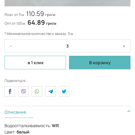
110.59
Розн. от 3 м
грн/м
64.89
Опт от 100 м
грн/м
* Минимальное количество к заказу: 3 м
-
+
в 1 клик
В корзину
Поделиться:
Описание
Водоотталкиваемость:
WR
Цвет:
белый