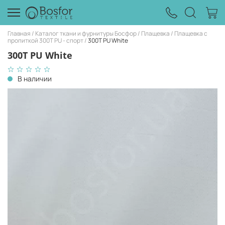
Главная
Каталог ткани и фурнитуры Босфор
Плащевка
Плащевка с
пропиткой 300Т PU - спорт
300Т PU White
300Т PU White
В наличии