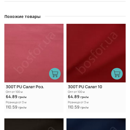
Похожие товары
300Т PU Салат Роз.
300Т PU Салат 10
Опт от 100 м
Опт от 100 м
64.89
64.89
грн/м
грн/м
Розница от 3 м
Розница от 3 м
110.59
110.59
грн/м
грн/м