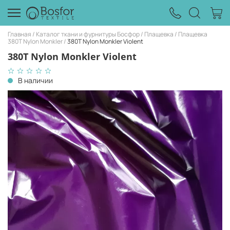
Главная
Каталог ткани и фурнитуры Босфор
Плащевка
Плащевка
380T Nylon Monkler
380T Nylon Monkler Violent
380T Nylon Monkler Violent
В наличии