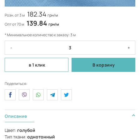
182.34
Розн. от 3 м
грн/м
139.84
Опт от 70 м
грн/м
* Минимальное количество к заказу: 3 м
-
+
в 1 клик
В корзину
Поделиться:
Описание
Цвет:
голубой
Тип ткани:
однотонный