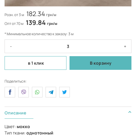
182.34
Розн. от 3 м
грн/м
139.84
Опт от 70 м
грн/м
* Минимальное количество к заказу: 3 м
-
+
в 1 клик
В корзину
Поделиться:
Описание
Цвет:
мокко
Тип ткани:
однотонный