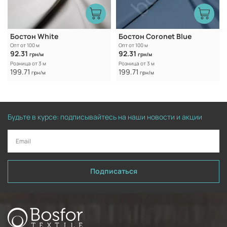
Бостон White
Бостон Coronet Blue
Опт от 100 м
Опт от 100 м
92.31
92.31
грн/м
грн/м
Розница от 3 м
Розница от 3 м
199.71
199.71
грн/м
грн/м
Будьте в курсе: подписывайтесь на наши новости и акции
Подписаться