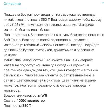
Описание
Плащевка Бостон производится из высококачественных
нитей, имея плотность 350 Т. Благодаря своему небольшому
весу (125 г/м) не утяжеляет готовые изделия. Материал
матовый, без отлива и блеска.
Плащевая ткань Бостон
мягкая на ощупь, благодаря покрытию
Soft Touch. Благодаря своей водонепроницаемость,
материал устойчивый к любой ненастной погоде.
Подойдет
для пошива курток, пуховиков, дождевиков и различных
накидок.
Купить плащевку Бостон
Вы сможете в нашем интернет
магазине по доступной цене для создания удобной и
практичной одежды для тех, кто ценит комфорт и активный
стиль жизни. Уважаемые клиенты, обратите внимание: в
связи с цветопередачей монитора, цвет ткани на экране
может отличаться от реального из-за цветопередачи
монитора.
Водоотталкиваемость:
WR
Состав:
100% полиэстер
Плотность:
350 Т