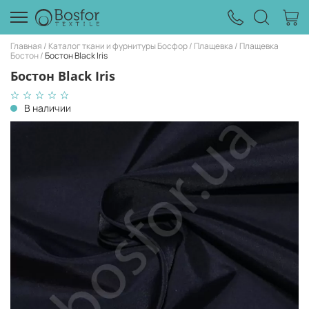
Главная
Каталог ткани и фурнитуры Босфор
Плащевка
Плащевка
Бостон
Бостон Black Iris
Бостон Black Iris
В наличии