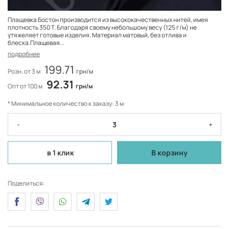
Плащевка Бостон производится из высококачественных нитей, имея
плотность 350 Т. Благодаря своему небольшому весу (125 г/м) не
утяжеляет готовые изделия. Материал матовый, без отлива и
блеска.Плащевая...
подробнее
199.71
Розн. от 3 м
грн/м
92.31
Опт от 100 м
грн/м
* Минимальное количество к заказу: 3 м
-
+
в 1 клик
В корзину
Поделиться: