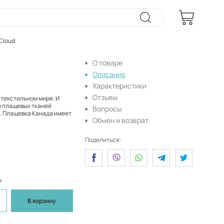
Cloud
О товаре
Описание
Характеристики
Отзывы
 текстильном мире. И
и плащевых тканей
Вопросы
о. Плащевка Канада имеет
Обмен и возврат
Поделиться:
м
В корзину