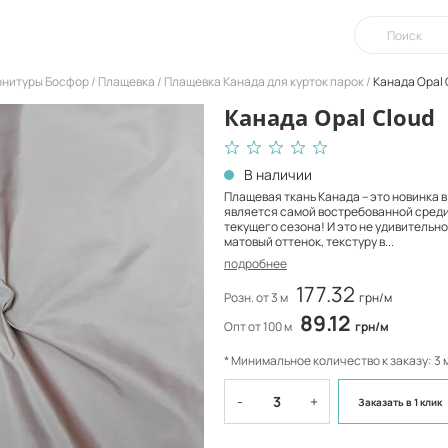
урнитуры Босфор
Плащевка
Плащевка Канада для курток парок
Канада Opal 
Канада Opal Cloud
В наличии
Плащевая ткань Канада – это новинка в
является самой востребованной сред
текущего сезона! И это не удивительн
матовый оттенок, текстуру в...
подробнее
177.32
Розн. от 3 м
грн/м
89.12
Опт от 100 м
грн/м
* Минимальное количество к заказу: 3 
-
+
Заказать
в 1 клик