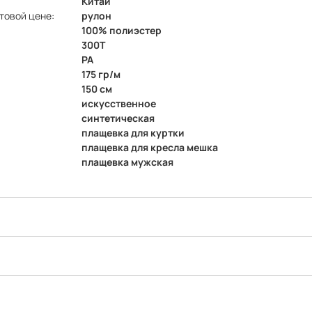
Китай
товой цене:
рулон
100% полиэстер
300Т
PA
175 гр/м
150 см
искусственное
синтетическая
плащевка для куртки
плащевка для кресла мешка
плащевка мужская