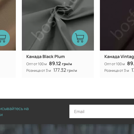
Канада Black Plum
Канада Vintag
89.12
89
Опт от 100 м
грн/м
Опт от 100 м
177.32
1
Розница от 3 м
грн/м
Розница от 3 м
писывайтесь на
ии