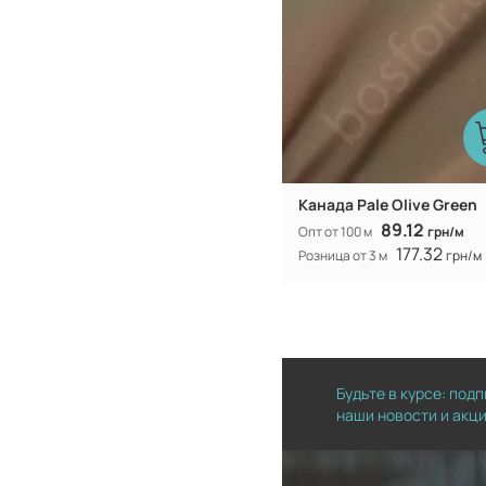
Канада Pale Olive Green
89.12
Опт от 100 м
грн/м
177.32
Розница от 3 м
грн/м
Будьте в курсе: под
наши новости и акц