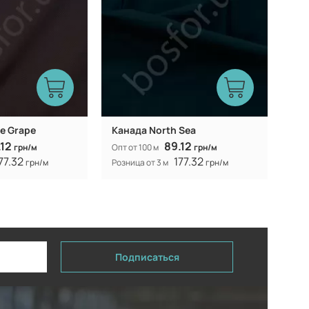
e Grape
Канада North Sea
.12
89.12
грн/м
Опт от 100 м
грн/м
77.32
177.32
грн/м
Розница от 3 м
грн/м
Подписаться