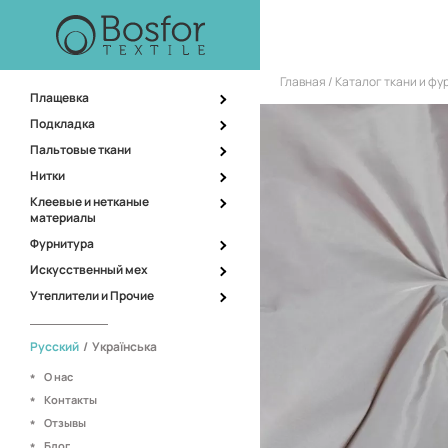
Главная
Каталог ткани и ф
Плащевка
Подкладка
Пальтовые ткани
Нитки
Клеевые и нетканые
материалы
Фурнитура
Искусственный мех
Утеплители и Прочие
Русский
/
Українська
О нас
Контакты
Отзывы
Блог