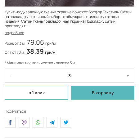
Купить подкладочную ткань в Украине поможет Босфор Текстиль. Сатин
на подкладку – отличный выбор, чтобы украсить изнанку готовых
изделий. Сатин ткань подкладочная Украина Подкладку сатин
производят...
подробнее
79.06
Розн. от 3 м
грн/м
38.39
Опт от 70 м
грн/м
* Минимальное количество к заказу: 3 м
-
+
в 1 клик
В корзину
Поделиться: