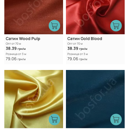
Сатин Wood Pulp
Caтин Gold Blood
Опт от 70 м
Опт от 70 м
38.39
38.39
грн/м
грн/м
Розница от 3 м
Розница от 3 м
79.06
79.06
грн/м
грн/м