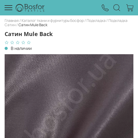
Главная
Каталог ткани и фурнитуры Босфор
Подкладка
Подкладка
Caтин
Caтин Mule Back
Caтин Mule Back
В наличии