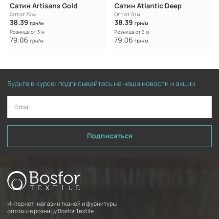
Caтин Artisans Gold
Caтин Atlantic Deep
Опт от 70 м
Опт от 70 м
38.39
38.39
грн/м
грн/м
Розница от 3 м
Розница от 3 м
79.06
79.06
грн/м
грн/м
Будьте в курсе: подписывайтесь на наши новости и акции
Подписаться
Интернет-магазин тканей и фурнитуры
оптом и в розницу Bosfor Textile