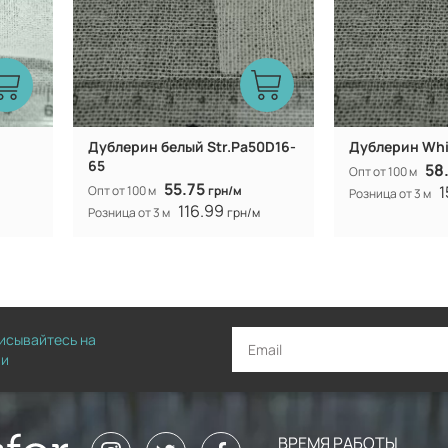
Дублерин белый Str.Pa50D16-
Дублерин Whi
65
58
Опт от 100 м
55.75
1
Опт от 100 м
грн/м
Розница от 3 м
116.99
Розница от 3 м
грн/м
писывайтесь на
ии
ВРЕМЯ РАБОТЫ