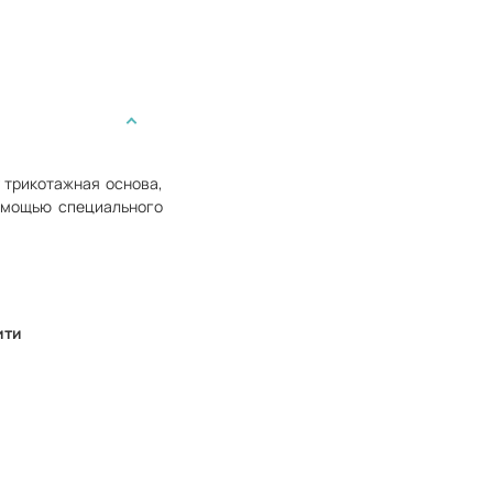
 трикотажная основа,
помощью специального
ити