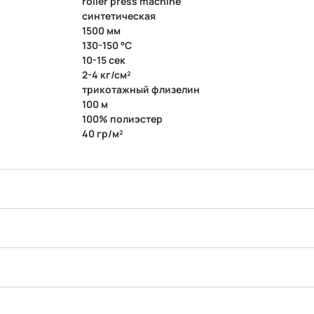
roller press machine
синтетическая
1500 мм
130-150 °C
10-15 сек
2-4 кг/см²
трикотажный флизелин
100 м
100% полиэстер
40 гр/м²