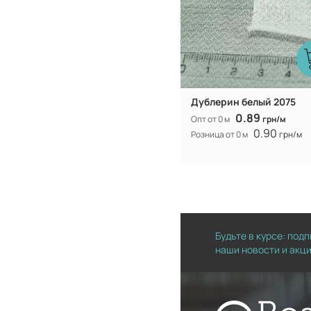
Дублерин белый 2075
0.89
Опт от 0 м
грн/м
0.90
Розница от 0 м
грн/м
Будьте в курсе: под
наши новости и акц