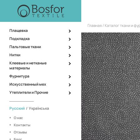
Главная
Каталог ткани и ф
Плащевка
Подкладка
Пальтовые ткани
Нитки
Клеевые и нетканые
материалы
Фурнитура
Искусственный мех
Утеплители и Прочие
Русский
/
Українська
О нас
Контакты
Отзывы
Блог