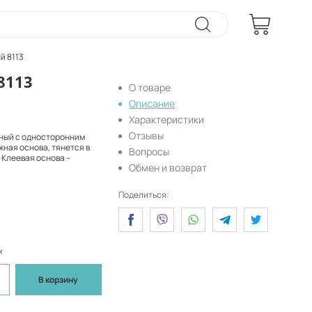
й 8113
8113
О товаре
Описание
Характеристики
Отзывы
ный с односторонним
ная основа, тянется в
Вопросы
 Клеевая основа –
Обмен и возврат
Поделиться:
м
В корзину