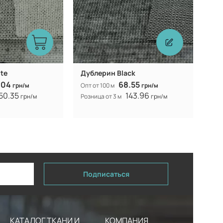
te
Дублерин Black
.04
68.55
грн/м
Опт от 100 м
грн/м
50.35
143.96
грн/м
Розница от 3 м
грн/м
Подписаться
КАТАЛОГ ТКАНИ И
КОМПАНИЯ