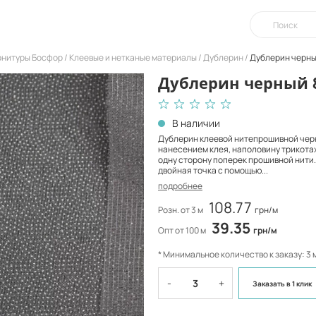
урнитуры Босфор
Клеевые и нетканые материалы
Дублерин
Дублерин черны
Дублерин черный 
В наличии
Дублерин клеевой нитепрошивной чер
нанесением клея, наполовину трикотаж
одну сторону поперек прошивной нити.
двойная точка с помощью...
подробнее
108.77
Розн. от 3 м
грн/м
39.35
Опт от 100 м
грн/м
* Минимальное количество к заказу: 3 
-
+
Заказать
в 1 клик