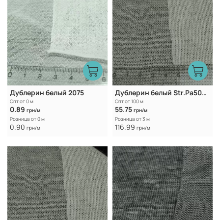
Дублерин белый 2075
Дублерин белый Str.Pa50D16-65
Опт от 0 м
Опт от 100 м
0.89
55.75
грн/м
грн/м
Розница от 0 м
Розница от 3 м
0.90
116.99
грн/м
грн/м