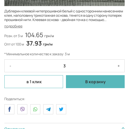
Дублерин клеевой нитепрошивной белый с односторонним нанесением
клея, наполовину трикотажная основа, тянется в одну сторону поперек
прошивной нити. Клеевая основа – двойная точка с помощью...
подробнее
104.65
Розн. от 3 м
грн/м
37.93
Опт от 100 м
грн/м
* Минимальное количество к заказу: 3 м
-
+
в 1 клик
В корзину
Поделиться:
Описание