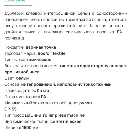
Дублерин клеевой нитепрошивной белый с односторонним
нанесением клея, наполовину трикотажная основа, тянется в
одну сторону поперек прошивной нити. Клеевая основа –
двойная точка с помощью специального порошка РА –
полиамид.
Покрытие:
двойная точка
Торговая марка:
Bosfor Textile
Тип сырья:
химическое
Во сколько сторон тянется:
тянется в одну сторону поперек
прошивной нити
Цвет:
белый
Основа:
нитепрошивной, наполовину трикотажный
Производитель:
Китай
Покрытие основы:
PA
Минимальный заказ по оптовой цене:
рулон
СР:
55
Тип пресс машины:
roller press machine
Вид химической ткани:
синтетическая
Ширина:
1500 мм