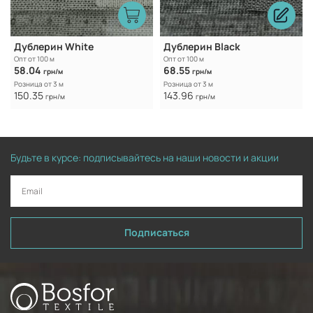
Дублерин White
Дублерин Black
Опт от 100 м
Опт от 100 м
58.04
68.55
грн/м
грн/м
Розница от 3 м
Розница от 3 м
150.35
143.96
грн/м
грн/м
Будьте в курсе: подписывайтесь на наши новости и акции
Подписаться