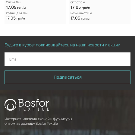
Опт от 0 м
Опт от 0 м
17.05
17.05
грн/м
грн/м
Розница от 0 м
Розница от 0 м
17.05
17.05
грн/м
грн/м
Будьте в курсе: подписывайтесь на наши новости и акции
Подписаться
Интернет-магазин тканей и фурнитуры
оптом и в розницу Bosfor Textile