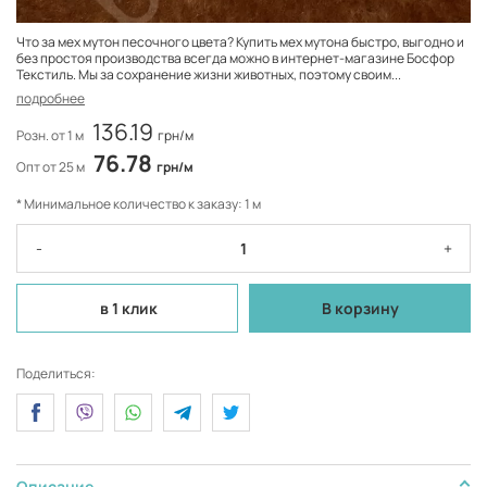
Что за мех мутон песочного цвета? Купить мех мутона быстро, выгодно и
без простоя производства всегда можно в интернет-магазине Босфор
Текстиль. Мы за сохранение жизни животных, поэтому своим...
подробнее
136.19
Розн. от 1 м
грн/м
76.78
Опт от 25 м
грн/м
* Минимальное количество к заказу: 1 м
-
+
в 1 клик
В корзину
Поделиться:
Описание