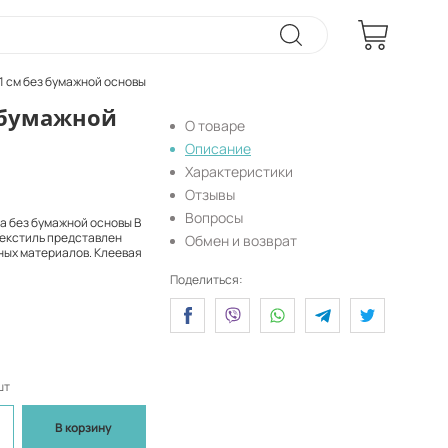
1 см без бумажной основы
 бумажной
О товаре
Описание
Характеристики
Отзывы
Вопросы
а без бумажной основы В
Текстиль представлен
Обмен и возврат
ных материалов. Клеевая
Поделиться:
шт
В корзину