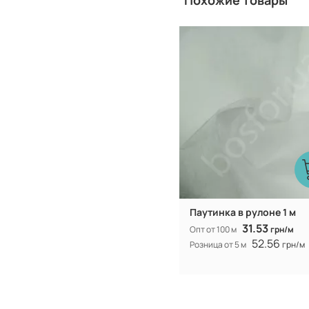
Похожие товары
Китай
Производитель:
Паутинка в рулоне 1 м
31.53
Опт от 100 м
грн/м
52.56
Розница от 5 м
грн/м