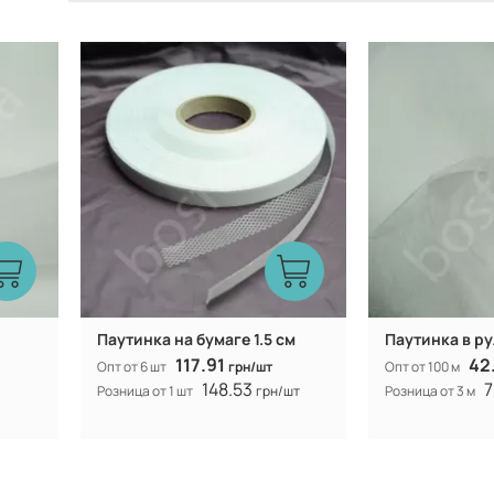
Турция
Производитель:
Производитель:
Паутинка на бумаге 1.5 см
Паутинка в ру
117.91
42
Опт от 6 шт
грн/шт
Опт от 100 м
148.53
7
Розница от 1 шт
грн/шт
Розница от 3 м