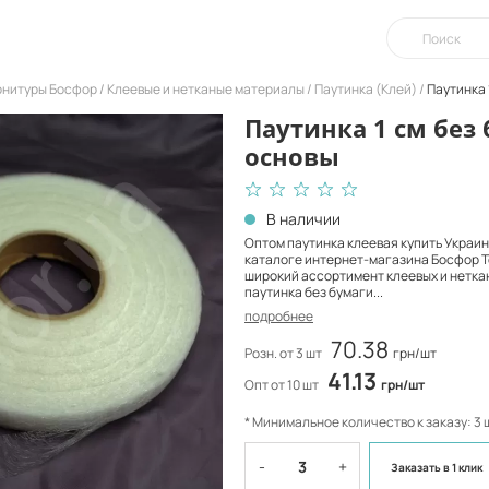
урнитуры Босфор
Клеевые и нетканые материалы
Паутинка (Клей)
Паутинка 
Паутинка 1 см без
основы
В наличии
Оптом паутинка клеевая купить Украин
каталоге интернет-магазина Босфор 
широкий ассортимент клеевых и нетка
паутинка без бумаги...
подробнее
70.38
Розн. от 3 шт
грн/шт
41.13
Опт от 10 шт
грн/шт
* Минимальное количество к заказу: 3 
-
+
Заказать
в 1 клик