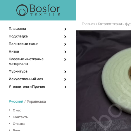
Главная
Каталог ткани и ф
Плащевка
Подкладка
Пальтовые ткани
Нитки
Клеевые и нетканые
материалы
Фурнитура
Искусственный мех
Утеплители и Прочие
Русский
/
Українська
О нас
Контакты
Отзывы
Блог