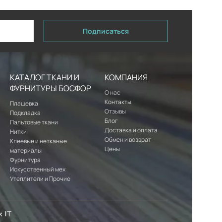
Подписаться
КАТАЛОГ ТКАНИ И
КОМПАНИЯ
ФУРНИТУРЫ БОСФОР
О нас
Контакты
Плащевка
Отзывы
Подкладка
Блог
Пальтовые ткани
Доставка и оплата
Нитки
Обмен и возврат
Клеевые и нетканые
Цены
материалы
Фурнитура
Искусственный мех
Утеплители и Прочие