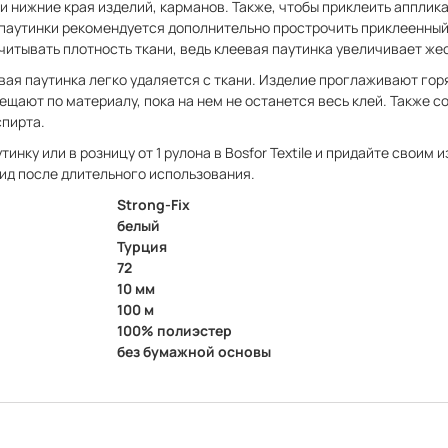
и нижние края изделий, карманов. Также, чтобы приклеить апплика
паутинки рекомендуется дополнительно прострочить приклеенный
читывать плотность ткани, ведь клеевая паутинка увеличивает же
вая паутинка легко удаляется с ткани. Изделие проглаживают го
ещают по материалу, пока на нем не останется весь клей. Также с
спирта.
тинку или в розницу от 1 рулона в Bosfor Textile и придайте своим
вид после длительного использования.
Strong-Fix
белый
Турция
72
10 мм
100 м
100% полиэстер
без бумажной основы