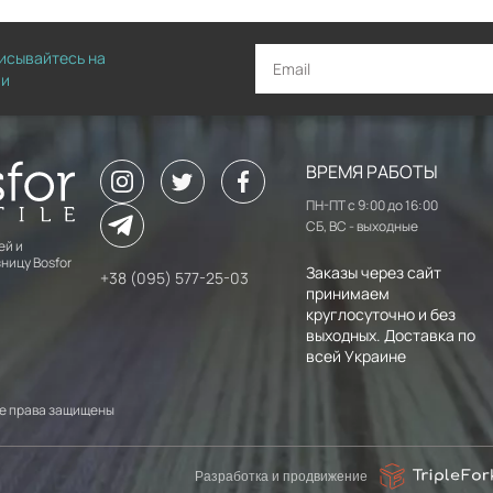
писывайтесь на
ии
ВРЕМЯ РАБОТЫ
ПН-ПТ с 9:00 до 16:00
СБ, ВС - выходные
ей и
ницу Bosfor
Заказы через сайт
+38 (095) 577-25-03
принимаем
круглосуточно и без
выходных. Доставка по
всей Украине
 Все права защищены
Разработка и продвижение