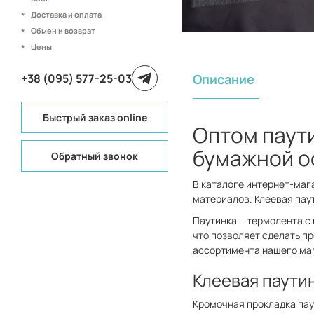
Доставка и оплата
Обмен и возврат
Цены
+38 (095) 577-25-03
Описание
Быстрый заказ online
Оптом паути
бумажной о
Обратный звонок
В каталоге интернет-маг
материалов. Клеевая пау
Паутинка – термолента с 
что позволяет сделать п
ассортимента нашего маг
Клеевая паути
Кромочная прокладка пау