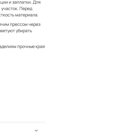
ции и заплатки. Для
 участок. Перед
сткость материала.
рячим прессом через
оветуют убирать
 изделиям прочные края