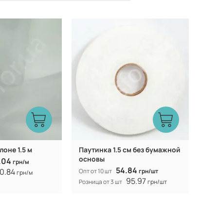
Китай
Турция
Производитель:
лоне 1.5 м
Паутинка 1.5 см без бумажной
основы
.04
грн/м
54.84
0.84
Опт от 10 шт
грн/шт
грн/м
95.97
Розница от 3 шт
грн/шт