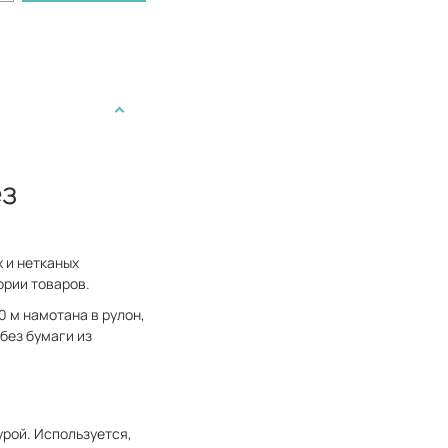
ез
 и нетканых
ории товаров.
0 м намотана в рулон,
без бумаги из
урой. Используется,