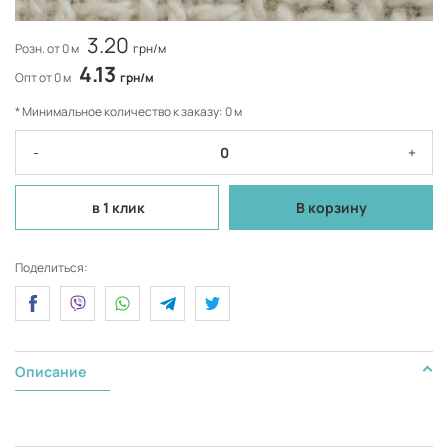
3.20
Розн. от 0 м
грн/м
4.13
Опт от 0 м
грн/м
* Минимальное количество к заказу: 0 м
-
+
в 1 клик
В корзину
Поделиться:
Описание