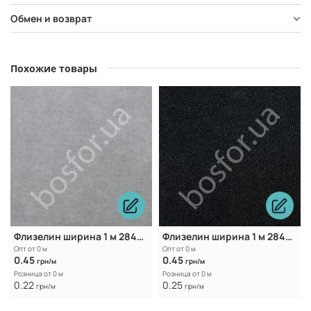
Обмен и возврат
Похожие товары
Флизелин ширина 1 м 2840-2 Whire
Флизелин ширина 1 м 2840-2 Black
Опт от 0 м
Опт от 0 м
0.45
0.45
грн/м
грн/м
Розница от 0 м
Розница от 0 м
0.22
0.25
грн/м
грн/м