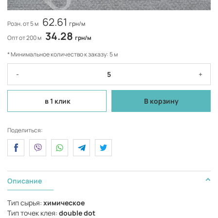
62.61
Розн. от 5 м
грн/м
34.28
Опт от 200 м
грн/м
* Минимальное количество к заказу: 5 м
-
+
в 1 клик
В корзину
Поделиться:
Описание
Тип сырья:
химическое
Тип точек клея:
double dot