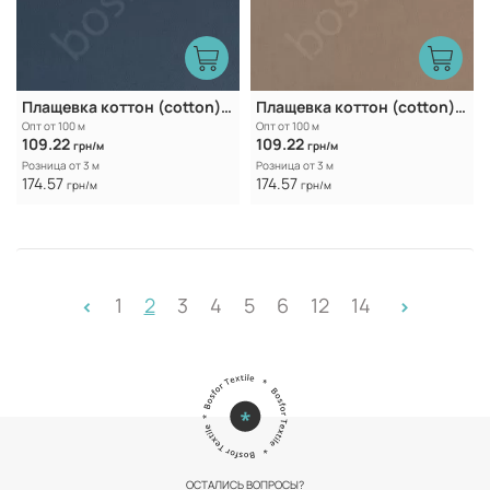
Плащевка коттон (cotton) SK-2684 Grey
Плащевка коттон (cotton) SK-2684 Camel
Опт от 100 м
Опт от 100 м
109.22
109.22
грн/м
грн/м
Розница от 3 м
Розница от 3 м
174.57
174.57
грн/м
грн/м
1
2
3
4
5
6
12
14
<
>
ОСТАЛИСЬ ВОПРОСЫ?