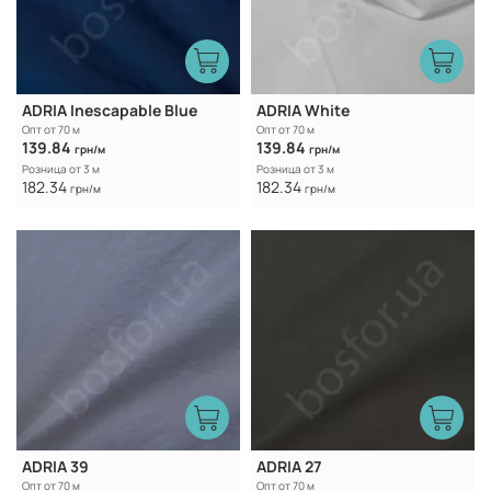
ADRIA Inescapable Blue
ADRIA White
Опт от 70 м
Опт от 70 м
139.84
139.84
грн/м
грн/м
Розница от 3 м
Розница от 3 м
182.34
182.34
грн/м
грн/м
ADRIA 39
ADRIA 27
Опт от 70 м
Опт от 70 м