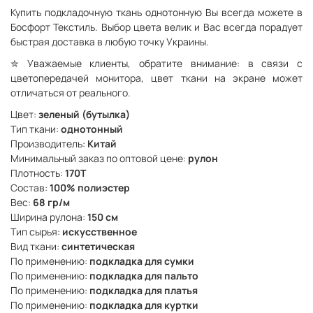
Купить подкладочную ткань однотонную Вы всегда можете в
Босфорт Текстиль. Выбор цвета велик и Вас всегда порадует
быстрая доставка в любую точку Украины.
✮
Уважаемые клиенты, обратите внимание: в связи с
цветопередачей монитора, цвет ткани на экране может
отличаться от реального.
Цвет:
зеленый (бутылка)
Тип ткани:
однотонный
Производитель:
Китай
Минимальный заказ по оптовой цене:
рулон
Плотность:
170Т
Состав:
100% полиэстер
Вес:
68 гр/м
Ширина рулона:
150 см
Тип сырья:
искусственное
Вид ткани:
синтетическая
По применению:
подкладка для сумки
По применению:
подкладка для пальто
По применению:
подкладка для платья
По применению:
подкладка для куртки