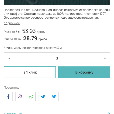
Подкладочная ткань однотонная, иногда ее называют подкладка нейлон
или таффета. Состоит подкладка из 100% полиэстера, плотности 170Т.
Это одна из самых распространненых подкладок, она недорогая...
подробнее
53.93
Розн. от 3 м
грн/м
28.79
Опт от 100 м
грн/м
* Минимальное количество к заказу: 3 м
-
+
в 1 клик
В корзину
Поделиться:
Описание