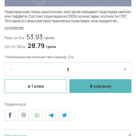
Подкладочная ткань однотонная, иногда ее называют подкладка нейлон
или таффета. Состоит подкладка из 100% полиэстера, плотности 170Т.
Это одна из самых распространненых подкладок, она недорогая...
подробнее
53.93
Розн. от 3 м
грн/м
28.79
Опт от 100 м
грн/м
* Минимальное количество к заказу: 3 м
-
+
в 1 клик
В корзину
Поделиться:
Описание