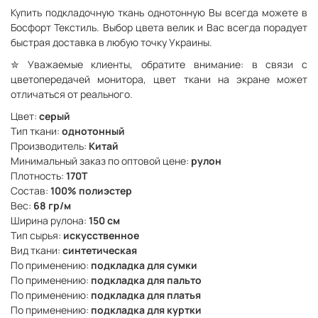
Купить подкладочную ткань однотонную Вы всегда можете в
Босфорт Текстиль. Выбор цвета велик и Вас всегда порадует
быстрая доставка в любую точку Украины.
✮
Уважаемые клиенты, обратите внимание: в связи с
цветопередачей монитора, цвет ткани на экране может
отличаться от реального.
Цвет:
серый
Тип ткани:
однотонный
Производитель:
Китай
Минимальный заказ по оптовой цене:
рулон
Плотность:
170Т
Состав:
100% полиэстер
Вес:
68 гр/м
Ширина рулона:
150 см
Тип сырья:
искусственное
Вид ткани:
синтетическая
По применению:
подкладка для сумки
По применению:
подкладка для пальто
По применению:
подкладка для платья
По применению:
подкладка для куртки