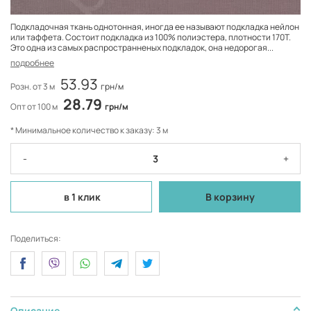
Подкладочная ткань однотонная, иногда ее называют подкладка нейлон
или таффета. Состоит подкладка из 100% полиэстера, плотности 170Т.
Это одна из самых распространненых подкладок, она недорогая...
подробнее
53.93
Розн. от 3 м
грн/м
28.79
Опт от 100 м
грн/м
* Минимальное количество к заказу: 3 м
-
+
в 1 клик
В корзину
Поделиться:
Описание