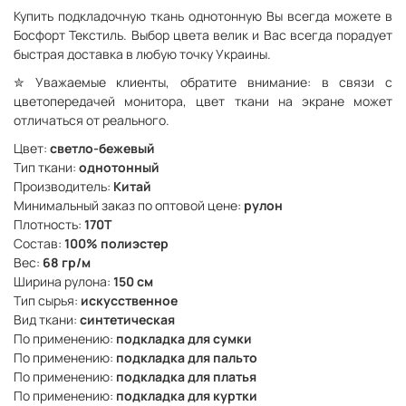
Купить подкладочную ткань однотонную Вы всегда можете в
Босфорт Текстиль. Выбор цвета велик и Вас всегда порадует
быстрая доставка в любую точку Украины.
✮
Уважаемые клиенты, обратите внимание: в связи с
цветопередачей монитора, цвет ткани на экране может
отличаться от реального.
Цвет:
светло-бежевый
Тип ткани:
однотонный
Производитель:
Китай
Минимальный заказ по оптовой цене:
рулон
Плотность:
170Т
Состав:
100% полиэстер
Вес:
68 гр/м
Ширина рулона:
150 см
Тип сырья:
искусственное
Вид ткани:
синтетическая
По применению:
подкладка для сумки
По применению:
подкладка для пальто
По применению:
подкладка для платья
По применению:
подкладка для куртки